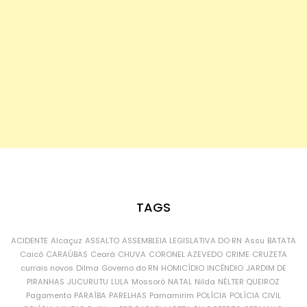
TAGS
ACIDENTE
Alcaçuz
ASSALTO
ASSEMBLEIA LEGISLATIVA DO RN
Assu
BATATA
Caicó
CARAÚBAS
Ceará
CHUVA
CORONEL AZEVEDO
CRIME
CRUZETA
currais novos
Dilma
Governo do RN
HOMICÍDIO
INCÊNDIO
JARDIM DE
PIRANHAS
JUCURUTU
LULA
Mossoró
NATAL
Nilda
NÉLTER QUEIROZ
Pagamento
PARAÍBA
PARELHAS
Parnamirim
POLÍCIA
POLÍCIA CIVIL