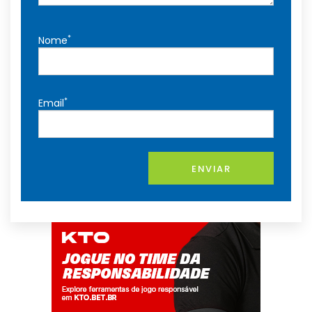
*
Nome
*
Email
ENVIAR