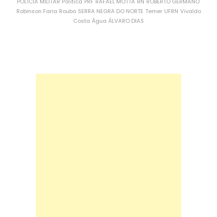
POLÍCIA MILITAR
Política
PRF
RAFAEL MOTTA
RN
ROBERTO GERMANO
Robinson Faria
Roubo
SERRA NEGRA DO NORTE
Temer
UFRN
Vivaldo
Costa
Água
ÁLVARO DIAS