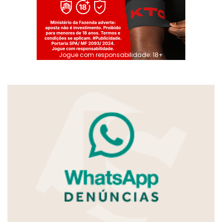
Jogue com responsabilidade. 18+