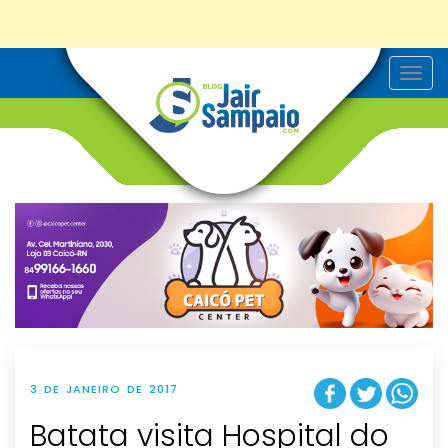
T
o
g
g
l
e
n
a
v
i
g
a
t
i
o
n
3 DE JANEIRO DE 2017
Batata visita Hospital do