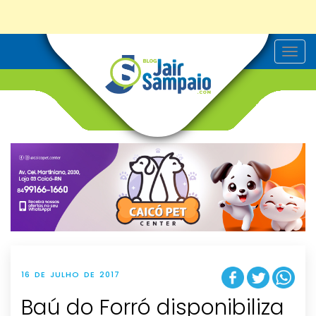
T
o
g
g
l
e
n
a
v
i
g
a
t
i
o
n
16 DE JULHO DE 2017
Baú do Forró disponibiliza