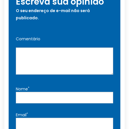
Escreva sua opinião
O seu endereço de e-mail não será
publicado.
Comentário
*
Nome
*
Email