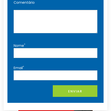
Comentário
*
Nome
*
Email
ENVIAR