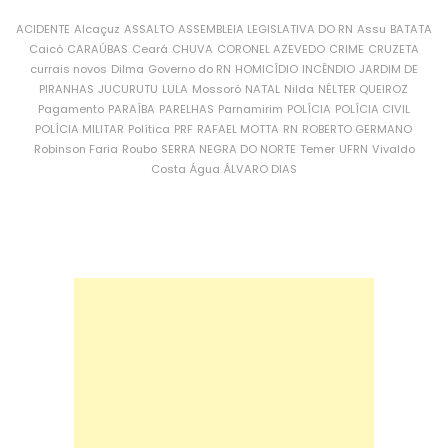
ACIDENTE
Alcaçuz
ASSALTO
ASSEMBLEIA LEGISLATIVA DO RN
Assu
BATATA
Caicó
CARAÚBAS
Ceará
CHUVA
CORONEL AZEVEDO
CRIME
CRUZETA
currais novos
Dilma
Governo do RN
HOMICÍDIO
INCÊNDIO
JARDIM DE
PIRANHAS
JUCURUTU
LULA
Mossoró
NATAL
Nilda
NÉLTER QUEIROZ
Pagamento
PARAÍBA
PARELHAS
Parnamirim
POLÍCIA
POLÍCIA CIVIL
POLÍCIA MILITAR
Política
PRF
RAFAEL MOTTA
RN
ROBERTO GERMANO
Robinson Faria
Roubo
SERRA NEGRA DO NORTE
Temer
UFRN
Vivaldo
Costa
Água
ÁLVARO DIAS