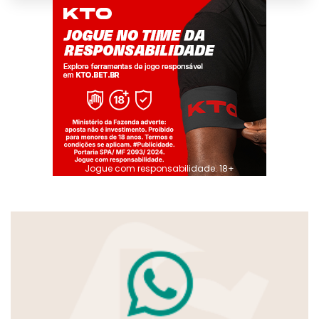
Jogue com responsabilidade. 18+