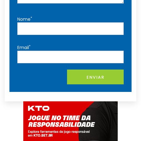
*
Nome
*
Email
ENVIAR