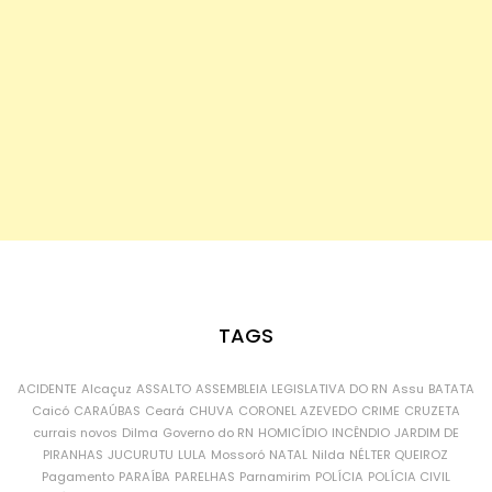
TAGS
ACIDENTE
Alcaçuz
ASSALTO
ASSEMBLEIA LEGISLATIVA DO RN
Assu
BATATA
Caicó
CARAÚBAS
Ceará
CHUVA
CORONEL AZEVEDO
CRIME
CRUZETA
currais novos
Dilma
Governo do RN
HOMICÍDIO
INCÊNDIO
JARDIM DE
PIRANHAS
JUCURUTU
LULA
Mossoró
NATAL
Nilda
NÉLTER QUEIROZ
Pagamento
PARAÍBA
PARELHAS
Parnamirim
POLÍCIA
POLÍCIA CIVIL