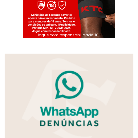
Jogue com responsabilidade. 18+