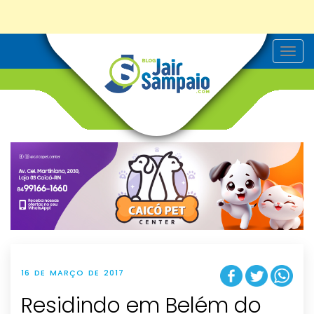
T
o
g
g
l
e
n
a
v
i
g
a
t
i
o
n
16 DE MARÇO DE 2017
Residindo em Belém do