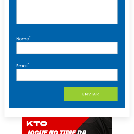
*
Nome
*
Email
ENVIAR