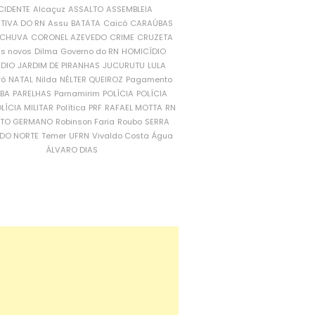
CIDENTE
Alcaçuz
ASSALTO
ASSEMBLEIA
ATIVA DO RN
Assu
BATATA
Caicó
CARAÚBAS
CHUVA
CORONEL AZEVEDO
CRIME
CRUZETA
is novos
Dilma
Governo do RN
HOMICÍDIO
NDIO
JARDIM DE PIRANHAS
JUCURUTU
LULA
ró
NATAL
Nilda
NÉLTER QUEIROZ
Pagamento
ÍBA
PARELHAS
Parnamirim
POLÍCIA
POLÍCIA
LÍCIA MILITAR
Política
PRF
RAFAEL MOTTA
RN
RTO GERMANO
Robinson Faria
Roubo
SERRA
DO NORTE
Temer
UFRN
Vivaldo Costa
Água
ÁLVARO DIAS