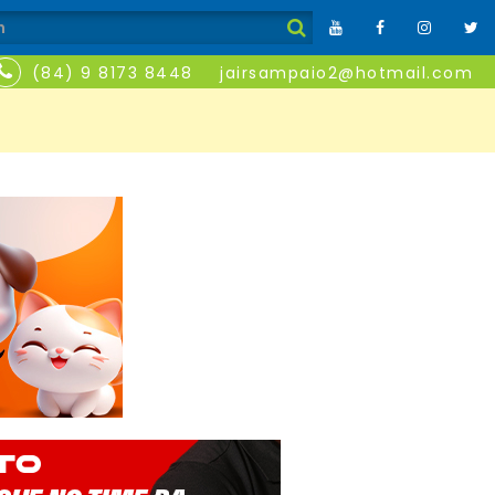
(84) 9 8173 8448
jairsampaio2@hotmail.com