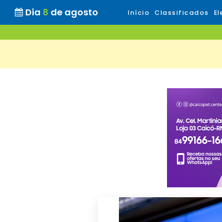
Dia
8
de agosto
Início
Classificados
El