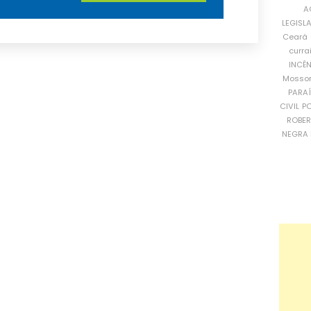
A
LEGISL
Ceará
curra
INCÊ
Mosso
PARA
CIVIL
PO
ROBE
NEGRA 