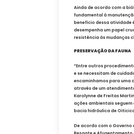
Ainda de acordo com a biól
fundamental à manutenção d
benefício dessa atividade
desempenha um papel cruci
resistência às mudanças c
PRESERVAÇÃO DA FAUNA
“Entre outros procedimento
e se necessitam de cuidad
encaminhamos para uma clí
através de um atendimento
Karolynne de Freitas Marti
ações ambientais seguem 
bacia hidráulica de Oiticic
De acordo com o Governo d
Resgate e Afugentamento 