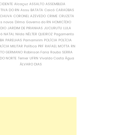
CIDENTE
Alcaçuz
ASSALTO
ASSEMBLEIA
ATIVA DO RN
Assu
BATATA
Caicó
CARAÚBAS
CHUVA
CORONEL AZEVEDO
CRIME
CRUZETA
is novos
Dilma
Governo do RN
HOMICÍDIO
NDIO
JARDIM DE PIRANHAS
JUCURUTU
LULA
ró
NATAL
Nilda
NÉLTER QUEIROZ
Pagamento
ÍBA
PARELHAS
Parnamirim
POLÍCIA
POLÍCIA
LÍCIA MILITAR
Política
PRF
RAFAEL MOTTA
RN
RTO GERMANO
Robinson Faria
Roubo
SERRA
DO NORTE
Temer
UFRN
Vivaldo Costa
Água
ÁLVARO DIAS