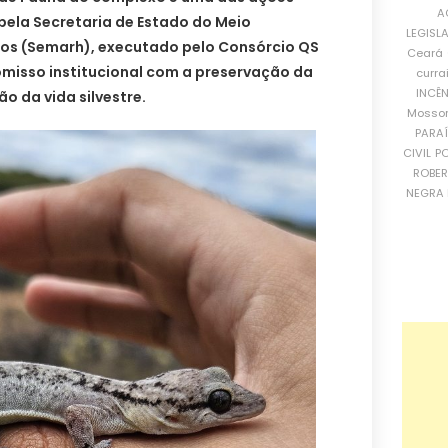
A
pela Secretaria de Estado do Meio
LEGISL
cos (Semarh), executado pelo Consórcio QS
Ceará
romisso institucional com a preservação da
curra
INCÊ
o da vida silvestre.
Mosso
PARA
CIVIL
PO
ROBE
NEGRA 