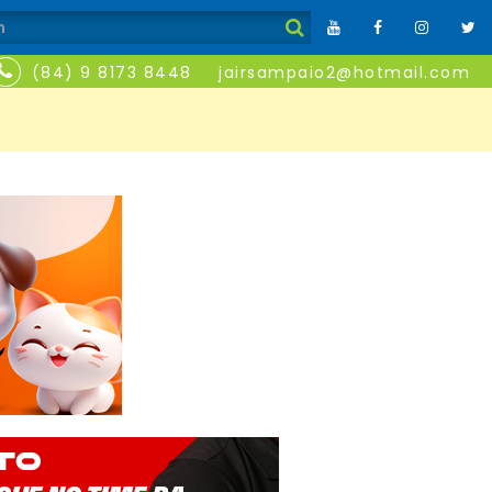
(84) 9 8173 8448
jairsampaio2@hotmail.com