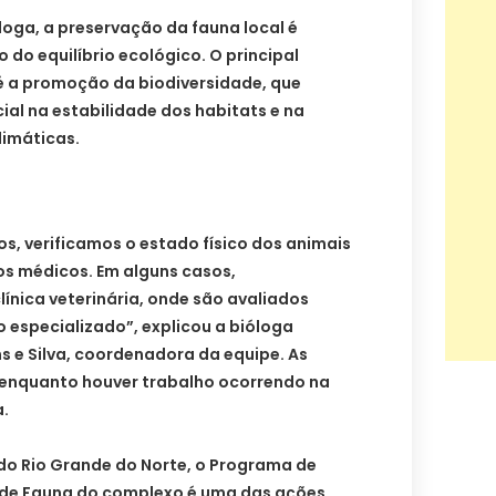
oga, a preservação da fauna local é
o equilíbrio ecológico. O principal
 é a promoção da biodiversidade, que
al na estabilidade dos habitats e na
limáticas.
s, verificamos o estado físico dos animais
os médicos. Em alguns casos,
nica veterinária, onde são avaliados
 especializado”, explicou a bióloga
ns e Silva, coordenadora da equipe. As
enquanto houver trabalho ocorrendo na
a.
o Rio Grande do Norte, o Programa de
de Fauna do complexo é uma das ações