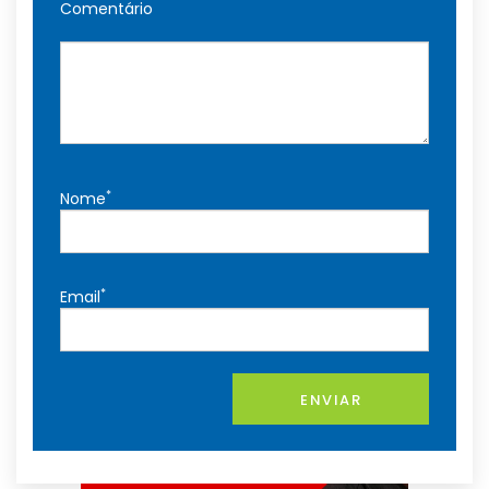
Comentário
*
Nome
*
Email
ENVIAR