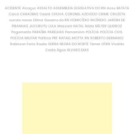
ACIDENTE
Alcaçuz
ASSALTO
ASSEMBLEIA LEGISLATIVA DO RN
Assu
BATATA
Caicó
CARAÚBAS
Ceará
CHUVA
CORONEL AZEVEDO
CRIME
CRUZETA
currais novos
Dilma
Governo do RN
HOMICÍDIO
INCÊNDIO
JARDIM DE
PIRANHAS
JUCURUTU
LULA
Mossoró
NATAL
Nilda
NÉLTER QUEIROZ
Pagamento
PARAÍBA
PARELHAS
Parnamirim
POLÍCIA
POLÍCIA CIVIL
POLÍCIA MILITAR
Política
PRF
RAFAEL MOTTA
RN
ROBERTO GERMANO
Robinson Faria
Roubo
SERRA NEGRA DO NORTE
Temer
UFRN
Vivaldo
Costa
Água
ÁLVARO DIAS