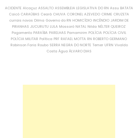
ACIDENTE
Alcaçuz
ASSALTO
ASSEMBLEIA LEGISLATIVA DO RN
Assu
BATATA
Caicó
CARAÚBAS
Ceará
CHUVA
CORONEL AZEVEDO
CRIME
CRUZETA
currais novos
Dilma
Governo do RN
HOMICÍDIO
INCÊNDIO
JARDIM DE
PIRANHAS
JUCURUTU
LULA
Mossoró
NATAL
Nilda
NÉLTER QUEIROZ
Pagamento
PARAÍBA
PARELHAS
Parnamirim
POLÍCIA
POLÍCIA CIVIL
POLÍCIA MILITAR
Política
PRF
RAFAEL MOTTA
RN
ROBERTO GERMANO
Robinson Faria
Roubo
SERRA NEGRA DO NORTE
Temer
UFRN
Vivaldo
Costa
Água
ÁLVARO DIAS