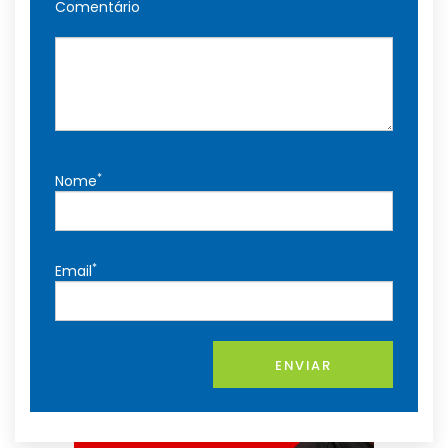
Comentário
*
Nome
*
Email
ENVIAR