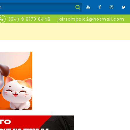
(84) 9 8173 8448
jairsampaio2@hotmail.com