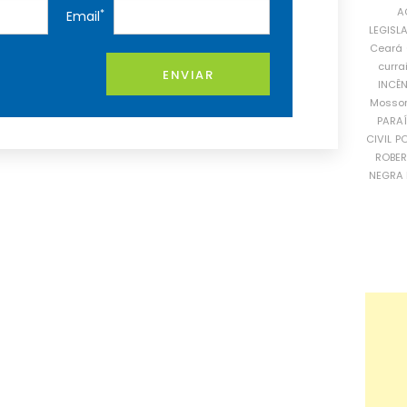
A
*
Email
LEGISL
Ceará
curra
ENVIAR
INCÊ
Mosso
PARA
CIVIL
PO
ROBE
NEGRA 