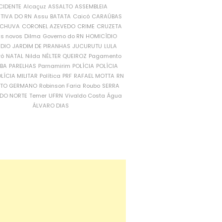
CIDENTE
Alcaçuz
ASSALTO
ASSEMBLEIA
ATIVA DO RN
Assu
BATATA
Caicó
CARAÚBAS
CHUVA
CORONEL AZEVEDO
CRIME
CRUZETA
is novos
Dilma
Governo do RN
HOMICÍDIO
NDIO
JARDIM DE PIRANHAS
JUCURUTU
LULA
ró
NATAL
Nilda
NÉLTER QUEIROZ
Pagamento
ÍBA
PARELHAS
Parnamirim
POLÍCIA
POLÍCIA
LÍCIA MILITAR
Política
PRF
RAFAEL MOTTA
RN
RTO GERMANO
Robinson Faria
Roubo
SERRA
DO NORTE
Temer
UFRN
Vivaldo Costa
Água
ÁLVARO DIAS