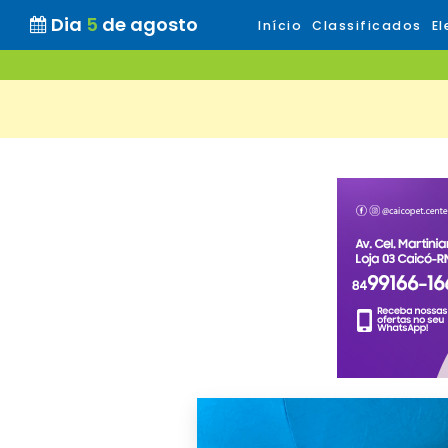
Dia
5
de agosto
Início
Classificados
El