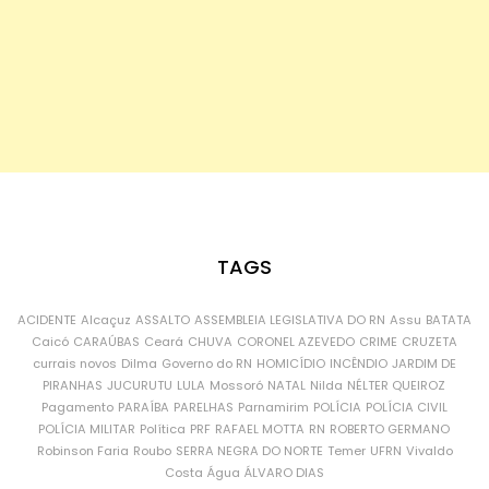
TAGS
ACIDENTE
Alcaçuz
ASSALTO
ASSEMBLEIA LEGISLATIVA DO RN
Assu
BATATA
Caicó
CARAÚBAS
Ceará
CHUVA
CORONEL AZEVEDO
CRIME
CRUZETA
currais novos
Dilma
Governo do RN
HOMICÍDIO
INCÊNDIO
JARDIM DE
PIRANHAS
JUCURUTU
LULA
Mossoró
NATAL
Nilda
NÉLTER QUEIROZ
Pagamento
PARAÍBA
PARELHAS
Parnamirim
POLÍCIA
POLÍCIA CIVIL
POLÍCIA MILITAR
Política
PRF
RAFAEL MOTTA
RN
ROBERTO GERMANO
Robinson Faria
Roubo
SERRA NEGRA DO NORTE
Temer
UFRN
Vivaldo
Costa
Água
ÁLVARO DIAS