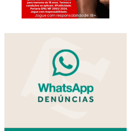
Jogue com responsabilidade. 18+