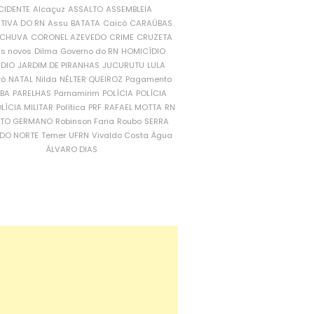
CIDENTE
Alcaçuz
ASSALTO
ASSEMBLEIA
ATIVA DO RN
Assu
BATATA
Caicó
CARAÚBAS
CHUVA
CORONEL AZEVEDO
CRIME
CRUZETA
is novos
Dilma
Governo do RN
HOMICÍDIO
NDIO
JARDIM DE PIRANHAS
JUCURUTU
LULA
ró
NATAL
Nilda
NÉLTER QUEIROZ
Pagamento
ÍBA
PARELHAS
Parnamirim
POLÍCIA
POLÍCIA
LÍCIA MILITAR
Política
PRF
RAFAEL MOTTA
RN
RTO GERMANO
Robinson Faria
Roubo
SERRA
DO NORTE
Temer
UFRN
Vivaldo Costa
Água
ÁLVARO DIAS