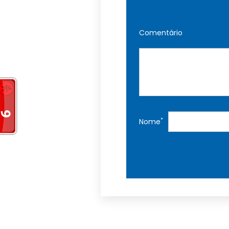
Comentário
*
Nome