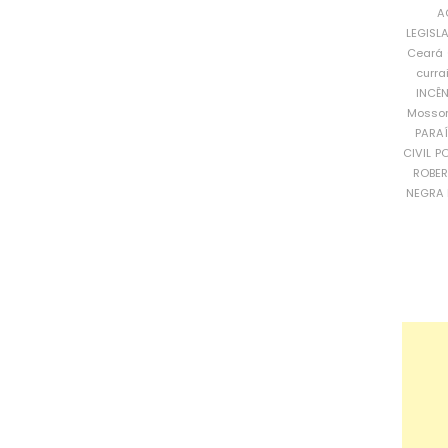
A
LEGISL
Ceará
curra
INCÊ
Mosso
PARA
CIVIL
PO
ROBE
NEGRA 