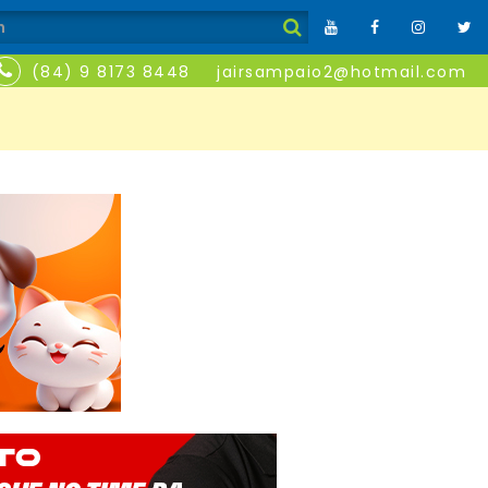
(84) 9 8173 8448
jairsampaio2@hotmail.com