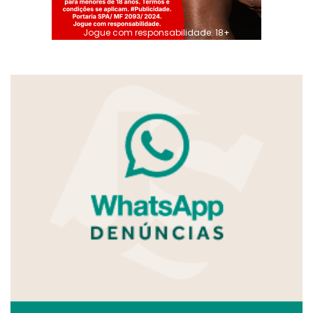
Jogue com responsabilidade. 18+