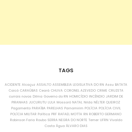
TAGS
ACIDENTE
Alcaçuz
ASSALTO
ASSEMBLEIA LEGISLATIVA DO RN
Assu
BATATA
Caicó
CARAÚBAS
Ceará
CHUVA
CORONEL AZEVEDO
CRIME
CRUZETA
currais novos
Dilma
Governo do RN
HOMICÍDIO
INCÊNDIO
JARDIM DE
PIRANHAS
JUCURUTU
LULA
Mossoró
NATAL
Nilda
NÉLTER QUEIROZ
Pagamento
PARAÍBA
PARELHAS
Parnamirim
POLÍCIA
POLÍCIA CIVIL
POLÍCIA MILITAR
Política
PRF
RAFAEL MOTTA
RN
ROBERTO GERMANO
Robinson Faria
Roubo
SERRA NEGRA DO NORTE
Temer
UFRN
Vivaldo
Costa
Água
ÁLVARO DIAS