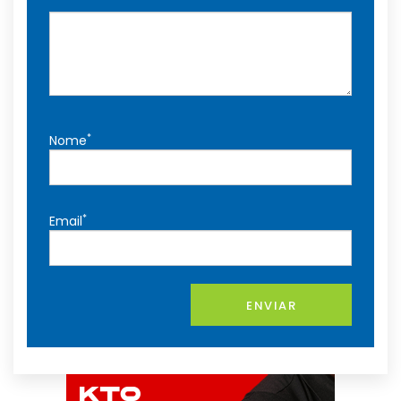
*
Nome
*
Email
ENVIAR