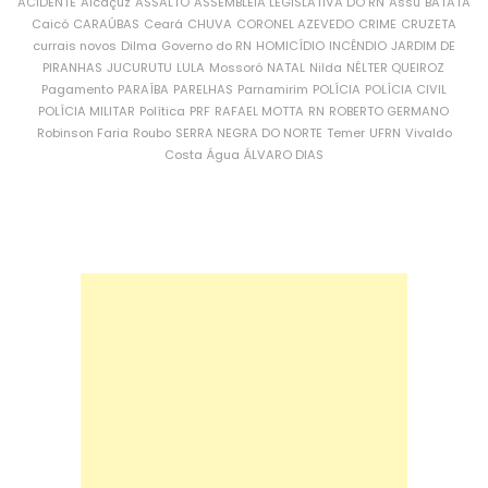
ACIDENTE
Alcaçuz
ASSALTO
ASSEMBLEIA LEGISLATIVA DO RN
Assu
BATATA
Caicó
CARAÚBAS
Ceará
CHUVA
CORONEL AZEVEDO
CRIME
CRUZETA
currais novos
Dilma
Governo do RN
HOMICÍDIO
INCÊNDIO
JARDIM DE
PIRANHAS
JUCURUTU
LULA
Mossoró
NATAL
Nilda
NÉLTER QUEIROZ
Pagamento
PARAÍBA
PARELHAS
Parnamirim
POLÍCIA
POLÍCIA CIVIL
POLÍCIA MILITAR
Política
PRF
RAFAEL MOTTA
RN
ROBERTO GERMANO
Robinson Faria
Roubo
SERRA NEGRA DO NORTE
Temer
UFRN
Vivaldo
Costa
Água
ÁLVARO DIAS