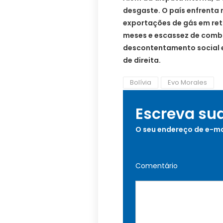
desgaste. O país enfrenta 
exportações de gás em ret
meses e escassez de combu
descontentamento social 
de direita.
Bolívia
Evo Morales
Escreva su
O seu endereço de e-ma
Comentário