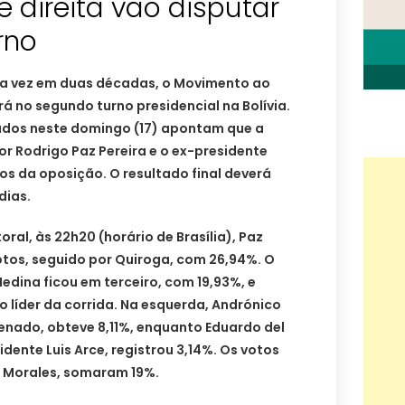
 direita vão disputar
rno
ira vez em duas décadas, o Movimento ao
á no segundo turno presidencial na Bolívia.
ados neste domingo (17) apontam que a
or Rodrigo Paz Pereira e o ex-presidente
s da oposição. O resultado final deverá
dias.
ral, às 22h20 (horário de Brasília), Paz
otos, seguido por Quiroga, com 26,94%. O
dina ficou em terceiro, com 19,93%, e
 líder da corrida. Na esquerda, Andrónico
enado, obteve 8,11%, enquanto Eduardo del
idente Luis Arce, registrou 3,14%. Os votos
o Morales, somaram 19%.