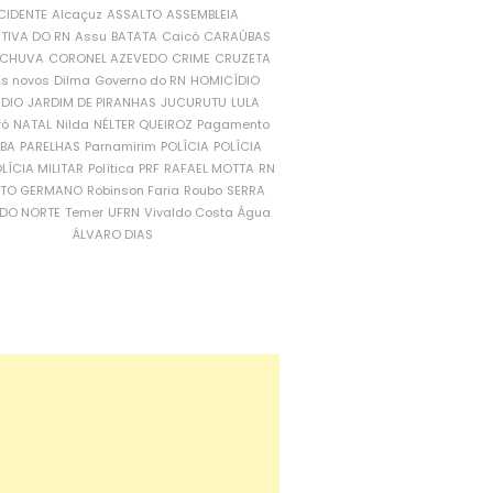
CIDENTE
Alcaçuz
ASSALTO
ASSEMBLEIA
ATIVA DO RN
Assu
BATATA
Caicó
CARAÚBAS
CHUVA
CORONEL AZEVEDO
CRIME
CRUZETA
is novos
Dilma
Governo do RN
HOMICÍDIO
NDIO
JARDIM DE PIRANHAS
JUCURUTU
LULA
ró
NATAL
Nilda
NÉLTER QUEIROZ
Pagamento
ÍBA
PARELHAS
Parnamirim
POLÍCIA
POLÍCIA
LÍCIA MILITAR
Política
PRF
RAFAEL MOTTA
RN
RTO GERMANO
Robinson Faria
Roubo
SERRA
DO NORTE
Temer
UFRN
Vivaldo Costa
Água
ÁLVARO DIAS