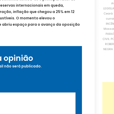
A
reservas internacionais em queda,
LEGISL
ração, inflação que chegou a 25% em 12
Ceará
stíveis. O momento elevou o
curra
INCÊ
e abriu espaço para o avanço da oposição
Mosso
PARA
CIVIL
PO
ROBE
NEGRA 
a opinião
il não será publicado.