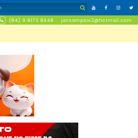
(84) 9 8173 8448
jairsampaio2@hotmail.com