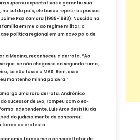
ra superou expectativas e garantiu sua
, no sul do país, ele busca repetir os passos
e Jaime Paz Zamora (1989-1993). Nascido na
 família em meio ao regime militar, o
ase política regional em um novo polo de
Doria Medina, reconheceu a derrota. “Ao
se que, se não chegasse ao segundo turno,
iro, se não fosse o MAS. Bem, esse
e eu mantenho minha palavra.”
amarga uma rara derrota. Andrónico
ado sucessor de Evo, rompeu com o ex-
forma independente. Luis Arce desistiu da
impedido judicialmente de concorrer,
 forma de protesto.
 economia tornou-se o principal fator de