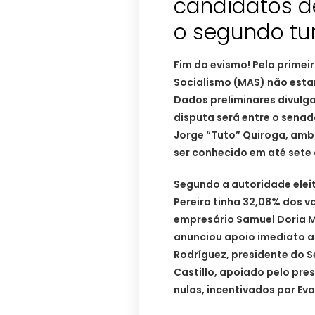
candidatos de
o segundo tu
Fim do evismo! Pela prime
Socialismo (MAS) não estar
Dados preliminares divulg
disputa será entre o senad
Jorge “Tuto” Quiroga, ambo
ser conhecido em até sete 
Segundo a autoridade eleito
Pereira tinha 32,08% dos v
empresário Samuel Doria Me
anunciou apoio imediato ao
Rodríguez, presidente do S
Castillo, apoiado pelo pres
nulos, incentivados por Ev