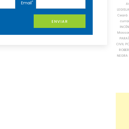
*
Email
A
LEGISL
Ceará
curra
ENVIAR
INCÊ
Mosso
PARA
CIVIL
PO
ROBE
NEGRA 