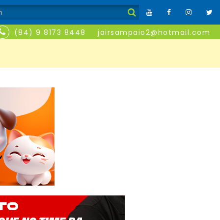
(84) 9 8173 8448
jairsampaio2@hotmail.com