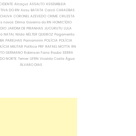
CIDENTE
Alcaçuz
ASSALTO
ASSEMBLEIA
ATIVA DO RN
Assu
BATATA
Caicó
CARAÚBAS
CHUVA
CORONEL AZEVEDO
CRIME
CRUZETA
is novos
Dilma
Governo do RN
HOMICÍDIO
NDIO
JARDIM DE PIRANHAS
JUCURUTU
LULA
ró
NATAL
Nilda
NÉLTER QUEIROZ
Pagamento
ÍBA
PARELHAS
Parnamirim
POLÍCIA
POLÍCIA
LÍCIA MILITAR
Política
PRF
RAFAEL MOTTA
RN
RTO GERMANO
Robinson Faria
Roubo
SERRA
DO NORTE
Temer
UFRN
Vivaldo Costa
Água
ÁLVARO DIAS