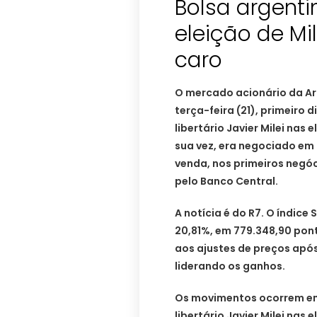
Bolsa argent
eleição de Mil
caro
O mercado acionário da Arg
terça-feira (21), primeiro 
libertário Javier Milei nas 
sua vez, era negociado em 
venda, nos primeiros negóc
pelo Banco Central.
A notícia é do R7. O índice
20,81%, em 779.348,90 ponto
aos ajustes de preços apó
liderando os ganhos.
Os movimentos ocorrem em 
libertário Javier Milei nas