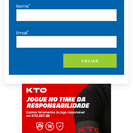
*
Nome
*
Email
ENVIAR