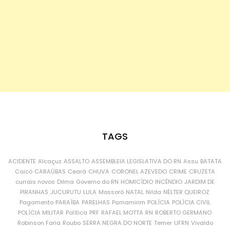
TAGS
ACIDENTE
Alcaçuz
ASSALTO
ASSEMBLEIA LEGISLATIVA DO RN
Assu
BATATA
Caicó
CARAÚBAS
Ceará
CHUVA
CORONEL AZEVEDO
CRIME
CRUZETA
currais novos
Dilma
Governo do RN
HOMICÍDIO
INCÊNDIO
JARDIM DE
PIRANHAS
JUCURUTU
LULA
Mossoró
NATAL
Nilda
NÉLTER QUEIROZ
Pagamento
PARAÍBA
PARELHAS
Parnamirim
POLÍCIA
POLÍCIA CIVIL
POLÍCIA MILITAR
Política
PRF
RAFAEL MOTTA
RN
ROBERTO GERMANO
Robinson Faria
Roubo
SERRA NEGRA DO NORTE
Temer
UFRN
Vivaldo