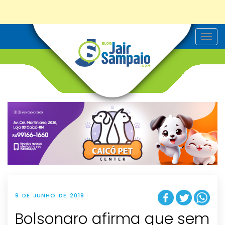
T
o
g
g
l
e
n
a
v
i
g
a
t
i
o
n
9 DE JUNHO DE 2019
Bolsonaro afirma que sem