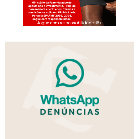
Jogue com responsabilidade. 18+