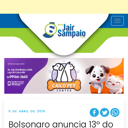
T
o
g
g
l
e
n
a
v
i
g
a
t
i
o
n
5 DE ABRIL DE 2019
Bolsonaro anuncia 13º do