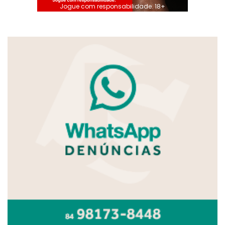
Jogue com responsabilidade. 18+