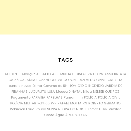
TAGS
ACIDENTE
Alcaçuz
ASSALTO
ASSEMBLEIA LEGISLATIVA DO RN
Assu
BATATA
Caicó
CARAÚBAS
Ceará
CHUVA
CORONEL AZEVEDO
CRIME
CRUZETA
currais novos
Dilma
Governo do RN
HOMICÍDIO
INCÊNDIO
JARDIM DE
PIRANHAS
JUCURUTU
LULA
Mossoró
NATAL
Nilda
NÉLTER QUEIROZ
Pagamento
PARAÍBA
PARELHAS
Parnamirim
POLÍCIA
POLÍCIA CIVIL
POLÍCIA MILITAR
Política
PRF
RAFAEL MOTTA
RN
ROBERTO GERMANO
Robinson Faria
Roubo
SERRA NEGRA DO NORTE
Temer
UFRN
Vivaldo
Costa
Água
ÁLVARO DIAS