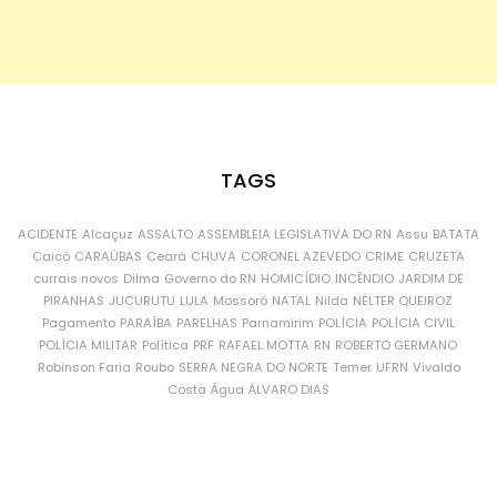
TAGS
ACIDENTE
Alcaçuz
ASSALTO
ASSEMBLEIA LEGISLATIVA DO RN
Assu
BATATA
Caicó
CARAÚBAS
Ceará
CHUVA
CORONEL AZEVEDO
CRIME
CRUZETA
currais novos
Dilma
Governo do RN
HOMICÍDIO
INCÊNDIO
JARDIM DE
PIRANHAS
JUCURUTU
LULA
Mossoró
NATAL
Nilda
NÉLTER QUEIROZ
Pagamento
PARAÍBA
PARELHAS
Parnamirim
POLÍCIA
POLÍCIA CIVIL
POLÍCIA MILITAR
Política
PRF
RAFAEL MOTTA
RN
ROBERTO GERMANO
Robinson Faria
Roubo
SERRA NEGRA DO NORTE
Temer
UFRN
Vivaldo
Costa
Água
ÁLVARO DIAS