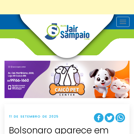
T
o
g
g
l
e
n
a
v
i
g
a
t
i
o
n
11 DE SETEMBRO DE 2025
Bolsonaro aparece em