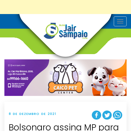
T
o
g
g
l
e
n
a
v
i
g
a
t
i
o
n
8 DE DEZEMBRO DE 2021
Bolsonaro assina MP para