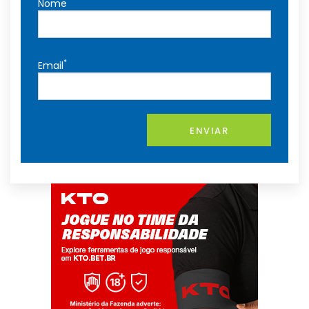
*
Nome
*
Email
ENVIAR