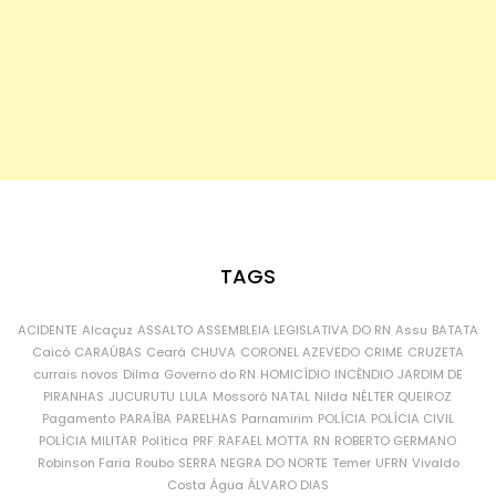
TAGS
ACIDENTE
Alcaçuz
ASSALTO
ASSEMBLEIA LEGISLATIVA DO RN
Assu
BATATA
Caicó
CARAÚBAS
Ceará
CHUVA
CORONEL AZEVEDO
CRIME
CRUZETA
currais novos
Dilma
Governo do RN
HOMICÍDIO
INCÊNDIO
JARDIM DE
PIRANHAS
JUCURUTU
LULA
Mossoró
NATAL
Nilda
NÉLTER QUEIROZ
Pagamento
PARAÍBA
PARELHAS
Parnamirim
POLÍCIA
POLÍCIA CIVIL
POLÍCIA MILITAR
Política
PRF
RAFAEL MOTTA
RN
ROBERTO GERMANO
Robinson Faria
Roubo
SERRA NEGRA DO NORTE
Temer
UFRN
Vivaldo
Costa
Água
ÁLVARO DIAS