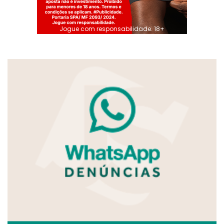
Jogue com responsabilidade. 18+