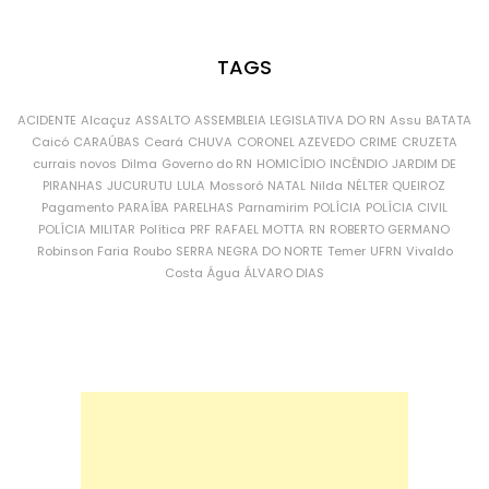
TAGS
ACIDENTE
Alcaçuz
ASSALTO
ASSEMBLEIA LEGISLATIVA DO RN
Assu
BATATA
Caicó
CARAÚBAS
Ceará
CHUVA
CORONEL AZEVEDO
CRIME
CRUZETA
currais novos
Dilma
Governo do RN
HOMICÍDIO
INCÊNDIO
JARDIM DE
PIRANHAS
JUCURUTU
LULA
Mossoró
NATAL
Nilda
NÉLTER QUEIROZ
Pagamento
PARAÍBA
PARELHAS
Parnamirim
POLÍCIA
POLÍCIA CIVIL
POLÍCIA MILITAR
Política
PRF
RAFAEL MOTTA
RN
ROBERTO GERMANO
Robinson Faria
Roubo
SERRA NEGRA DO NORTE
Temer
UFRN
Vivaldo
Costa
Água
ÁLVARO DIAS