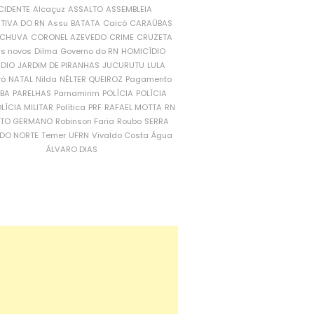
CIDENTE
Alcaçuz
ASSALTO
ASSEMBLEIA
ATIVA DO RN
Assu
BATATA
Caicó
CARAÚBAS
CHUVA
CORONEL AZEVEDO
CRIME
CRUZETA
is novos
Dilma
Governo do RN
HOMICÍDIO
NDIO
JARDIM DE PIRANHAS
JUCURUTU
LULA
ró
NATAL
Nilda
NÉLTER QUEIROZ
Pagamento
ÍBA
PARELHAS
Parnamirim
POLÍCIA
POLÍCIA
LÍCIA MILITAR
Política
PRF
RAFAEL MOTTA
RN
RTO GERMANO
Robinson Faria
Roubo
SERRA
DO NORTE
Temer
UFRN
Vivaldo Costa
Água
ÁLVARO DIAS