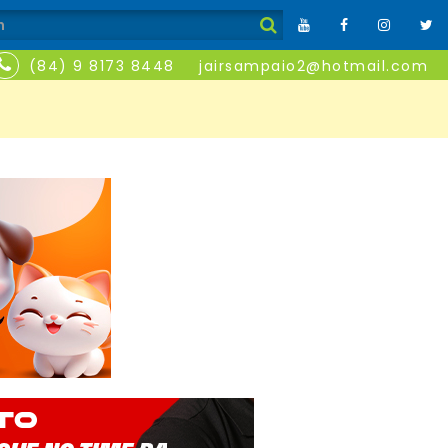
(84) 9 8173 8448
jairsampaio2@hotmail.com