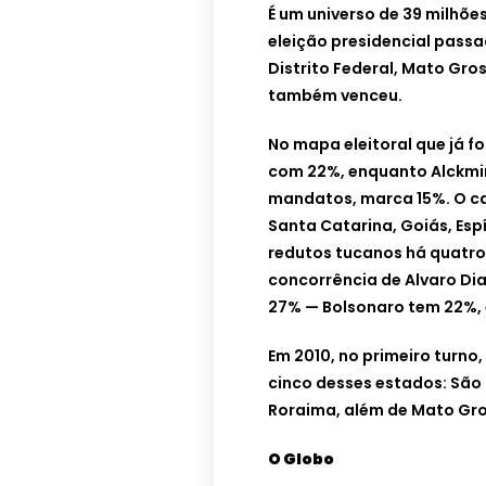
É um universo de 39 milhõe
eleição presidencial passa
Distrito Federal, Mato Gro
também venceu.
No mapa eleitoral que já fo
com 22%, enquanto Alckmin
mandatos, marca 15%. O c
Santa Catarina, Goiás, Esp
redutos tucanos há quatro 
concorrência de Alvaro Di
27% — Bolsonaro tem 22%, 
Em 2010, no primeiro turno,
cinco desses estados: São 
Roraima, além de Mato Gro
O Globo