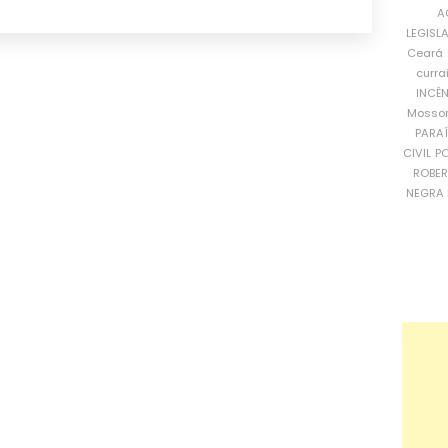
A
LEGISL
Ceará
curra
INCÊ
Mosso
PARA
CIVIL
PO
ROBE
NEGRA 