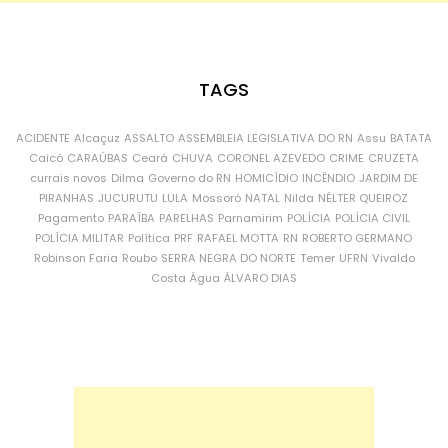
TAGS
ACIDENTE
Alcaçuz
ASSALTO
ASSEMBLEIA LEGISLATIVA DO RN
Assu
BATATA
Caicó
CARAÚBAS
Ceará
CHUVA
CORONEL AZEVEDO
CRIME
CRUZETA
currais novos
Dilma
Governo do RN
HOMICÍDIO
INCÊNDIO
JARDIM DE
PIRANHAS
JUCURUTU
LULA
Mossoró
NATAL
Nilda
NÉLTER QUEIROZ
Pagamento
PARAÍBA
PARELHAS
Parnamirim
POLÍCIA
POLÍCIA CIVIL
POLÍCIA MILITAR
Política
PRF
RAFAEL MOTTA
RN
ROBERTO GERMANO
Robinson Faria
Roubo
SERRA NEGRA DO NORTE
Temer
UFRN
Vivaldo
Costa
Água
ÁLVARO DIAS