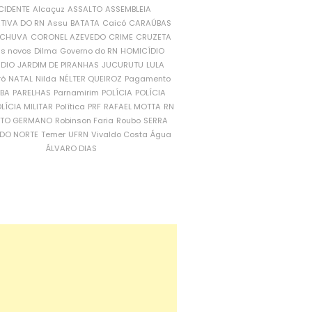
CIDENTE
Alcaçuz
ASSALTO
ASSEMBLEIA
ATIVA DO RN
Assu
BATATA
Caicó
CARAÚBAS
CHUVA
CORONEL AZEVEDO
CRIME
CRUZETA
is novos
Dilma
Governo do RN
HOMICÍDIO
NDIO
JARDIM DE PIRANHAS
JUCURUTU
LULA
ró
NATAL
Nilda
NÉLTER QUEIROZ
Pagamento
ÍBA
PARELHAS
Parnamirim
POLÍCIA
POLÍCIA
LÍCIA MILITAR
Política
PRF
RAFAEL MOTTA
RN
RTO GERMANO
Robinson Faria
Roubo
SERRA
DO NORTE
Temer
UFRN
Vivaldo Costa
Água
ÁLVARO DIAS