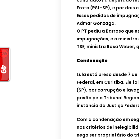
candidatos a deputado fed
Frota (PSL-SP), e por dois
Esses pedidos de impugnaç
Admar Gonzaga.
O PT pediu a Barroso que e
impugnações, e o ministro
TSE, ministra Rosa Weber, 
Condenação
Lula está preso desde 7 de 
Federal, em Curitiba. Ele f
(SP), por corrupção e lava
prisão pelo Tribunal Regio
instância da Justiça Federa
Com a condenação em segu
nos critérios de inelegibil
nega ser proprietário do tr