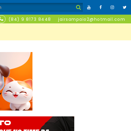
(84) 9 8173 8448
jairsampaio2@hotmail.com