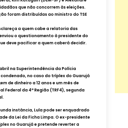
eral, Kim Kataguiri (DEM-SP) e Alexandre
 cidadãos que não concorrem às eleições.
ão foram distribuídas ao ministro do TSE
sclareça a quem cabe a relatoria das
 enviou o questionamento à presidente do
que deve pacificar a quem caberá decidir.
abril na Superintendência da Polícia
oi condenado, no caso do tríplex do Guarujá
gem de dinheiro a 12 anos e um mês de
nal Federal da 4ª Região (TRF4), segunda
l.
nda instância, Lula pode ser enquadrado
idade da Lei da Ficha Limpa. O ex-presidente
íplex no Guarujá e pretende reverter a