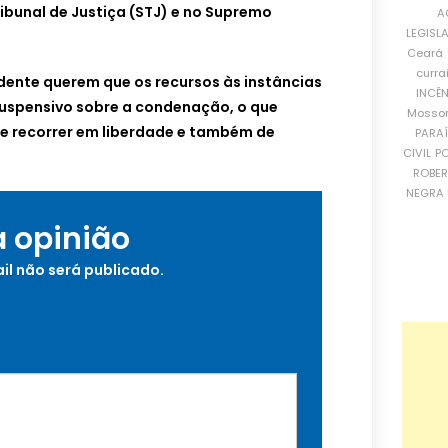
ibunal de Justiça (STJ) e no Supremo
A
LEGISL
Ceará
curra
ente querem que os recursos às instâncias
INCÊ
suspensivo sobre a condenação, o que
Mosso
 de recorrer em liberdade e também de
PARA
CIVIL
PO
ROBE
NEGRA 
a opinião
il não será publicado.