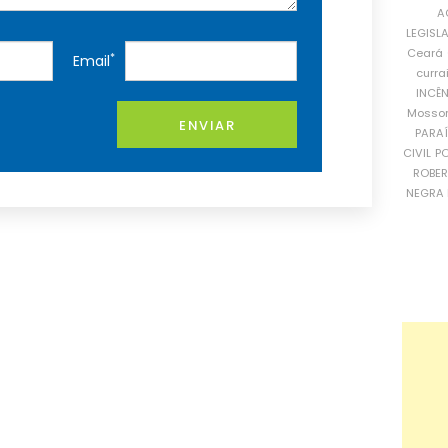
A
LEGISL
Ceará
*
Email
curra
INCÊ
Mosso
ENVIAR
PARA
CIVIL
PO
ROBE
NEGRA 