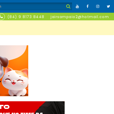
(84) 9 8173 8448
jairsampaio2@hotmail.com