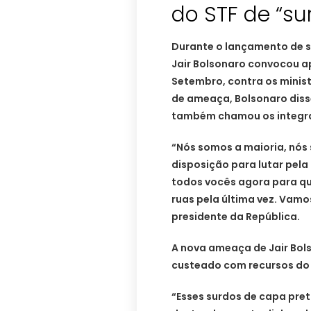
do STF de “su
Durante o lançamento de s
Jair Bolsonaro convocou a
Setembro, contra os minis
de ameaça, Bolsonaro disse
também chamou os integran
“Nós somos a maioria, nós
disposição para lutar pela
todos vocês agora para qu
ruas pela última vez. Vamos
presidente da República.
A nova ameaça de Jair Bol
custeado com recursos do f
“Esses surdos de capa pre