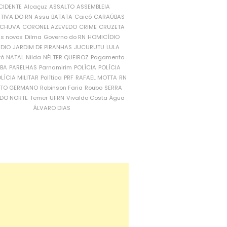
CIDENTE
Alcaçuz
ASSALTO
ASSEMBLEIA
ATIVA DO RN
Assu
BATATA
Caicó
CARAÚBAS
CHUVA
CORONEL AZEVEDO
CRIME
CRUZETA
is novos
Dilma
Governo do RN
HOMICÍDIO
NDIO
JARDIM DE PIRANHAS
JUCURUTU
LULA
ró
NATAL
Nilda
NÉLTER QUEIROZ
Pagamento
ÍBA
PARELHAS
Parnamirim
POLÍCIA
POLÍCIA
LÍCIA MILITAR
Política
PRF
RAFAEL MOTTA
RN
RTO GERMANO
Robinson Faria
Roubo
SERRA
DO NORTE
Temer
UFRN
Vivaldo Costa
Água
ÁLVARO DIAS