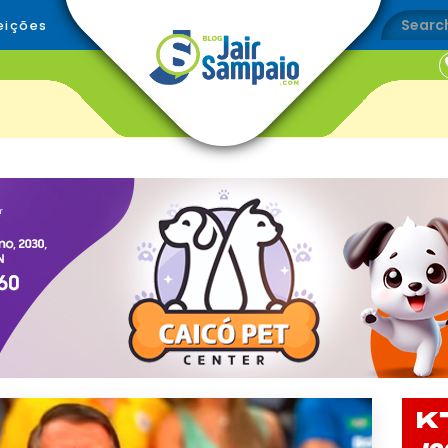
eições