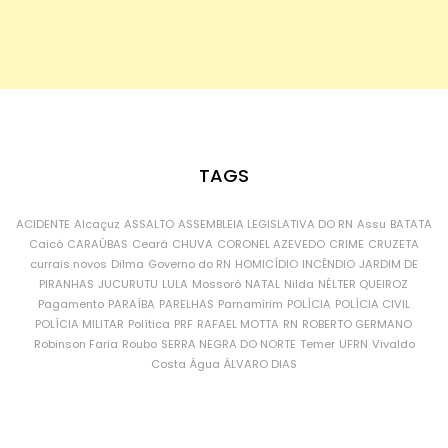
TAGS
ACIDENTE
Alcaçuz
ASSALTO
ASSEMBLEIA LEGISLATIVA DO RN
Assu
BATATA
Caicó
CARAÚBAS
Ceará
CHUVA
CORONEL AZEVEDO
CRIME
CRUZETA
currais novos
Dilma
Governo do RN
HOMICÍDIO
INCÊNDIO
JARDIM DE
PIRANHAS
JUCURUTU
LULA
Mossoró
NATAL
Nilda
NÉLTER QUEIROZ
Pagamento
PARAÍBA
PARELHAS
Parnamirim
POLÍCIA
POLÍCIA CIVIL
POLÍCIA MILITAR
Política
PRF
RAFAEL MOTTA
RN
ROBERTO GERMANO
Robinson Faria
Roubo
SERRA NEGRA DO NORTE
Temer
UFRN
Vivaldo
Costa
Água
ÁLVARO DIAS