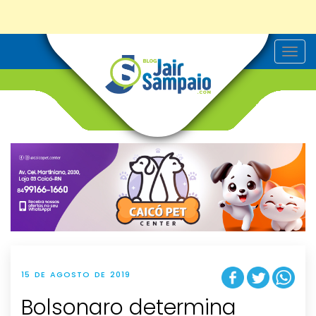
T
o
g
g
l
e
n
a
v
i
g
a
t
i
o
n
15 DE AGOSTO DE 2019
Bolsonaro determina