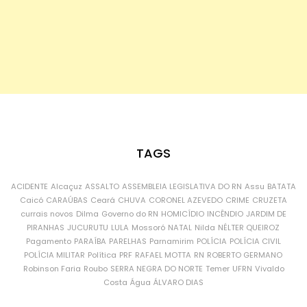
TAGS
ACIDENTE
Alcaçuz
ASSALTO
ASSEMBLEIA LEGISLATIVA DO RN
Assu
BATATA
Caicó
CARAÚBAS
Ceará
CHUVA
CORONEL AZEVEDO
CRIME
CRUZETA
currais novos
Dilma
Governo do RN
HOMICÍDIO
INCÊNDIO
JARDIM DE
PIRANHAS
JUCURUTU
LULA
Mossoró
NATAL
Nilda
NÉLTER QUEIROZ
Pagamento
PARAÍBA
PARELHAS
Parnamirim
POLÍCIA
POLÍCIA CIVIL
POLÍCIA MILITAR
Política
PRF
RAFAEL MOTTA
RN
ROBERTO GERMANO
Robinson Faria
Roubo
SERRA NEGRA DO NORTE
Temer
UFRN
Vivaldo
Costa
Água
ÁLVARO DIAS