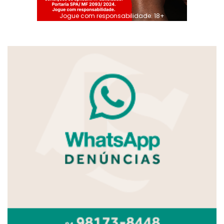
Jogue com responsabilidade. 18+