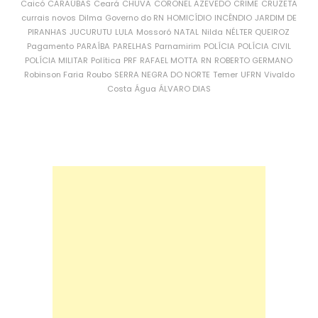
Caicó
CARAÚBAS
Ceará
CHUVA
CORONEL AZEVEDO
CRIME
CRUZETA
currais novos
Dilma
Governo do RN
HOMICÍDIO
INCÊNDIO
JARDIM DE
PIRANHAS
JUCURUTU
LULA
Mossoró
NATAL
Nilda
NÉLTER QUEIROZ
Pagamento
PARAÍBA
PARELHAS
Parnamirim
POLÍCIA
POLÍCIA CIVIL
POLÍCIA MILITAR
Política
PRF
RAFAEL MOTTA
RN
ROBERTO GERMANO
Robinson Faria
Roubo
SERRA NEGRA DO NORTE
Temer
UFRN
Vivaldo
Costa
Água
ÁLVARO DIAS