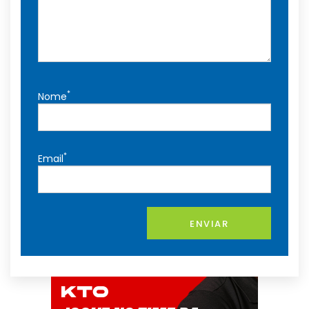
*
Nome
*
Email
ENVIAR