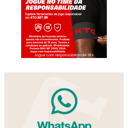
Jogue com responsabilidade. 18+