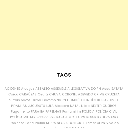
TAGS
ACIDENTE
Alcaçuz
ASSALTO
ASSEMBLEIA LEGISLATIVA DO RN
Assu
BATATA
Caicó
CARAÚBAS
Ceará
CHUVA
CORONEL AZEVEDO
CRIME
CRUZETA
currais novos
Dilma
Governo do RN
HOMICÍDIO
INCÊNDIO
JARDIM DE
PIRANHAS
JUCURUTU
LULA
Mossoró
NATAL
Nilda
NÉLTER QUEIROZ
Pagamento
PARAÍBA
PARELHAS
Parnamirim
POLÍCIA
POLÍCIA CIVIL
POLÍCIA MILITAR
Política
PRF
RAFAEL MOTTA
RN
ROBERTO GERMANO
Robinson Faria
Roubo
SERRA NEGRA DO NORTE
Temer
UFRN
Vivaldo