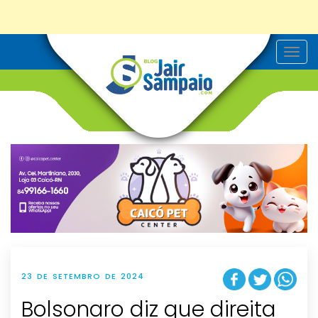
T
o
g
g
l
e
n
a
v
i
g
a
t
i
o
n
23 DE SETEMBRO DE 2024
Bolsonaro diz que direita