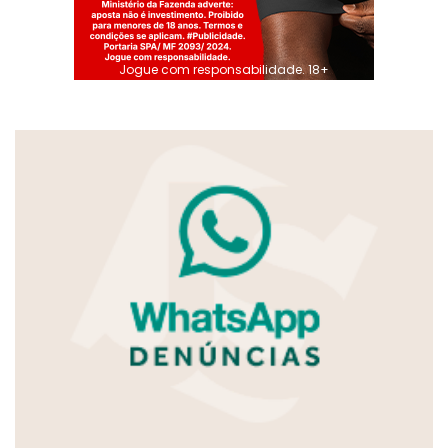
Jogue com responsabilidade. 18+