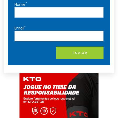
*
Nome
*
Email
ENVIAR