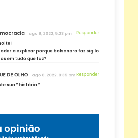
emocracia
Responder
ago 8, 2022, 5:23 pm
noite!
oderia explicar porque bolsonaro faz sigilo
nos em tudo que faz?
QUE DE OLHO
Responder
ago 8, 2022, 8:35 pm
te sua ” história “
a opinião