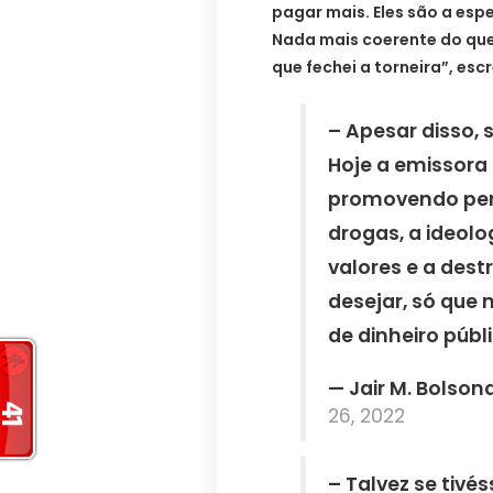
pagar mais. Eles são a esp
Nada mais coerente do que 
que fechei a torneira”, esc
– Apesar disso, 
Hoje a emissora
promovendo per
drogas, a ideolo
valores e a dest
desejar, só que
de dinheiro públi
— Jair M. Bolso
26, 2022
– Talvez se tiv