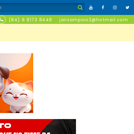
(84) 9 8173 8448
jairsampaio2@hotmail.com