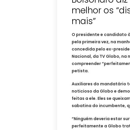
melhor os “d
mais”
O presidente e candidato à
pela primeira vez, na manhã
concedida pelo ex-president
Nacional, da TV Globo, na n
compreender “perfeitamen
petista.
Auxiliares do mandatário t
noticioso da Globo e dem
feitas a ele. Eles se quei
sabatina do incumbente, q
“Ninguém deveria estar su
perfeitamente a Globo tra