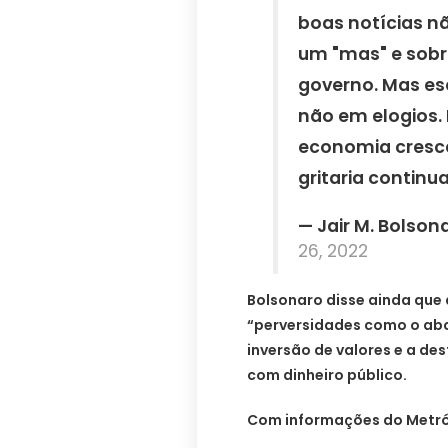
boas notícias 
um "mas" e sob
governo. Mas esc
não em elogios. 
economia cresce,
gritaria continua
— Jair M. Bolso
26, 2022
Bolsonaro disse ainda que 
“perversidades como o abor
inversão de valores e a de
com dinheiro público.
Com informações do Metr