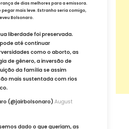
erança de dias melhores para a emissora.
pegar mais leve. Estranho seria comigo,
reveu Bolsonaro.
sua liberdade foi preservada.
 pode até continuar
versidades como o aborto, as
gia de gênero, a inversão de
ruição da família se assim
 não mais sustentada com rios
co.
naro (@jairbolsonaro)
August
éssemos dado o que queriam, as