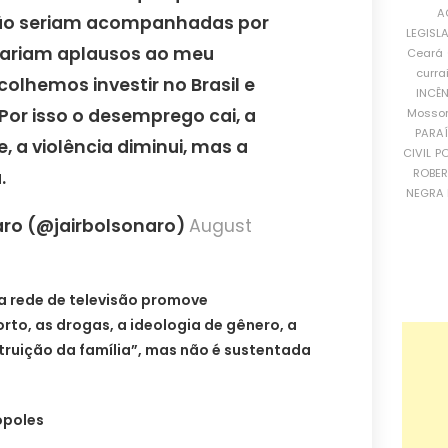
A
não seriam acompanhadas por
LEGISL
rariam aplausos ao meu
Ceará
curra
olhemos investir no Brasil e
INCÊ
Por isso o desemprego cai, a
Mosso
PARA
 a violência diminui, mas a
CIVIL
PO
ROBE
.
NEGRA 
naro (@jairbolsonaro)
August
a rede de televisão promove
to, as drogas, a ideologia de gênero, a
struição da família”, mas não é sustentada
ópoles