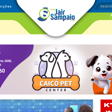
eições