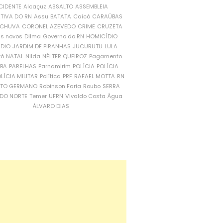
CIDENTE
Alcaçuz
ASSALTO
ASSEMBLEIA
ATIVA DO RN
Assu
BATATA
Caicó
CARAÚBAS
CHUVA
CORONEL AZEVEDO
CRIME
CRUZETA
is novos
Dilma
Governo do RN
HOMICÍDIO
NDIO
JARDIM DE PIRANHAS
JUCURUTU
LULA
ró
NATAL
Nilda
NÉLTER QUEIROZ
Pagamento
ÍBA
PARELHAS
Parnamirim
POLÍCIA
POLÍCIA
LÍCIA MILITAR
Política
PRF
RAFAEL MOTTA
RN
RTO GERMANO
Robinson Faria
Roubo
SERRA
DO NORTE
Temer
UFRN
Vivaldo Costa
Água
ÁLVARO DIAS