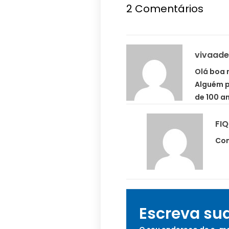
2 Comentários
vivaad
Olá boa 
Alguém p
de 100 a
FI
Con
Escreva su