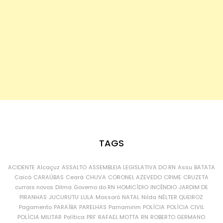
TAGS
ACIDENTE
Alcaçuz
ASSALTO
ASSEMBLEIA LEGISLATIVA DO RN
Assu
BATATA
Caicó
CARAÚBAS
Ceará
CHUVA
CORONEL AZEVEDO
CRIME
CRUZETA
currais novos
Dilma
Governo do RN
HOMICÍDIO
INCÊNDIO
JARDIM DE
PIRANHAS
JUCURUTU
LULA
Mossoró
NATAL
Nilda
NÉLTER QUEIROZ
Pagamento
PARAÍBA
PARELHAS
Parnamirim
POLÍCIA
POLÍCIA CIVIL
POLÍCIA MILITAR
Política
PRF
RAFAEL MOTTA
RN
ROBERTO GERMANO