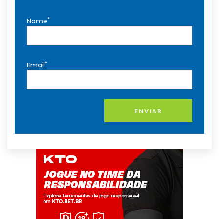
*
Nome
*
Email
ENVIAR