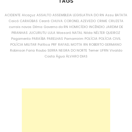
TAGS
ACIDENTE
Alcaçuz
ASSALTO
ASSEMBLEIA LEGISLATIVA DO RN
Assu
BATATA
Caicó
CARAÚBAS
Ceará
CHUVA
CORONEL AZEVEDO
CRIME
CRUZETA
currais novos
Dilma
Governo do RN
HOMICÍDIO
INCÊNDIO
JARDIM DE
PIRANHAS
JUCURUTU
LULA
Mossoró
NATAL
Nilda
NÉLTER QUEIROZ
Pagamento
PARAÍBA
PARELHAS
Parnamirim
POLÍCIA
POLÍCIA CIVIL
POLÍCIA MILITAR
Política
PRF
RAFAEL MOTTA
RN
ROBERTO GERMANO
Robinson Faria
Roubo
SERRA NEGRA DO NORTE
Temer
UFRN
Vivaldo
Costa
Água
ÁLVARO DIAS