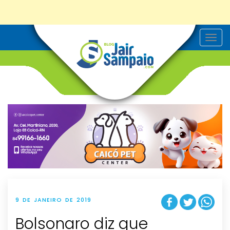
T
o
g
g
l
e
n
a
v
i
g
a
t
i
o
n
9 DE JANEIRO DE 2019
Bolsonaro diz que