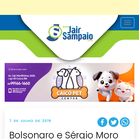
T
o
g
g
l
e
n
a
v
i
g
a
t
i
o
n
7 DE JULHO DE 2019
Bolsonaro e Sérgio Moro