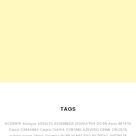
TAGS
ACIDENTE
Alcaçuz
ASSALTO
ASSEMBLEIA LEGISLATIVA DO RN
Assu
BATATA
Caicó
CARAÚBAS
Ceará
CHUVA
CORONEL AZEVEDO
CRIME
CRUZETA
currais novos
Dilma
Governo do RN
HOMICÍDIO
INCÊNDIO
JARDIM DE