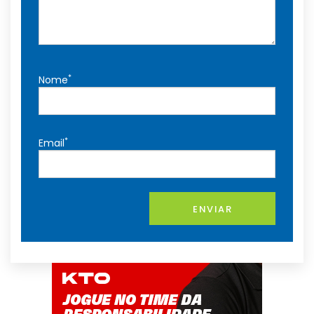
*
Nome
*
Email
ENVIAR