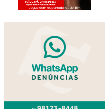
Jogue com responsabilidade. 18+