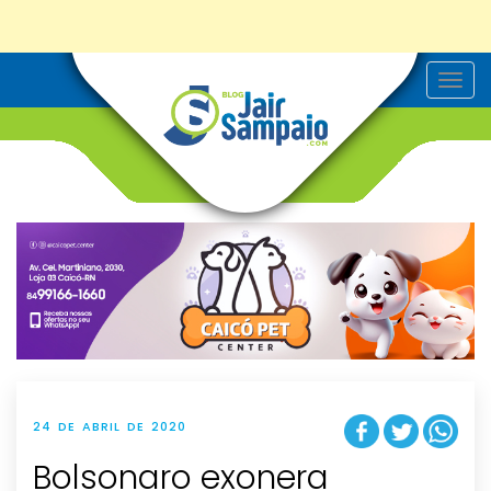
T
o
g
g
l
e
n
a
v
i
g
a
t
i
o
n
24 DE ABRIL DE 2020
Bolsonaro exonera