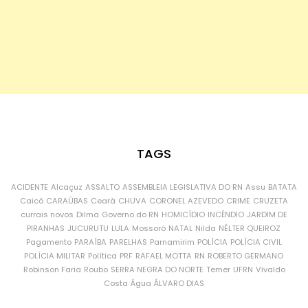
TAGS
ACIDENTE
Alcaçuz
ASSALTO
ASSEMBLEIA LEGISLATIVA DO RN
Assu
BATATA
Caicó
CARAÚBAS
Ceará
CHUVA
CORONEL AZEVEDO
CRIME
CRUZETA
currais novos
Dilma
Governo do RN
HOMICÍDIO
INCÊNDIO
JARDIM DE
PIRANHAS
JUCURUTU
LULA
Mossoró
NATAL
Nilda
NÉLTER QUEIROZ
Pagamento
PARAÍBA
PARELHAS
Parnamirim
POLÍCIA
POLÍCIA CIVIL
POLÍCIA MILITAR
Política
PRF
RAFAEL MOTTA
RN
ROBERTO GERMANO
Robinson Faria
Roubo
SERRA NEGRA DO NORTE
Temer
UFRN
Vivaldo
Costa
Água
ÁLVARO DIAS