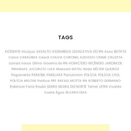
TAGS
ACIDENTE
Alcaçuz
ASSALTO
ASSEMBLEIA LEGISLATIVA DO RN
Assu
BATATA
Caicó
CARAÚBAS
Ceará
CHUVA
CORONEL AZEVEDO
CRIME
CRUZETA
currais novos
Dilma
Governo do RN
HOMICÍDIO
INCÊNDIO
JARDIM DE
PIRANHAS
JUCURUTU
LULA
Mossoró
NATAL
Nilda
NÉLTER QUEIROZ
Pagamento
PARAÍBA
PARELHAS
Parnamirim
POLÍCIA
POLÍCIA CIVIL
POLÍCIA MILITAR
Política
PRF
RAFAEL MOTTA
RN
ROBERTO GERMANO
Robinson Faria
Roubo
SERRA NEGRA DO NORTE
Temer
UFRN
Vivaldo
Costa
Água
ÁLVARO DIAS