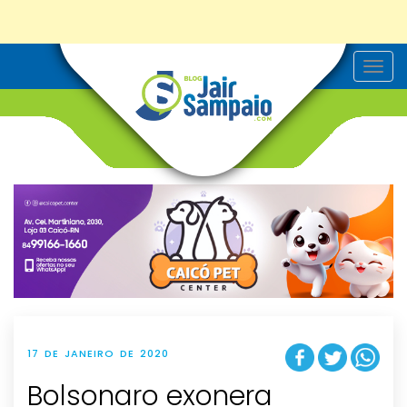
T
o
g
g
l
e
n
a
v
i
g
a
t
i
o
n
17 DE JANEIRO DE 2020
Bolsonaro exonera