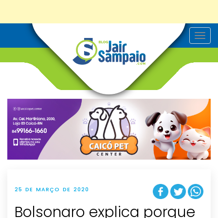
T
o
g
g
l
e
n
a
v
i
g
a
t
i
o
n
25 DE MARÇO DE 2020
Bolsonaro explica porque