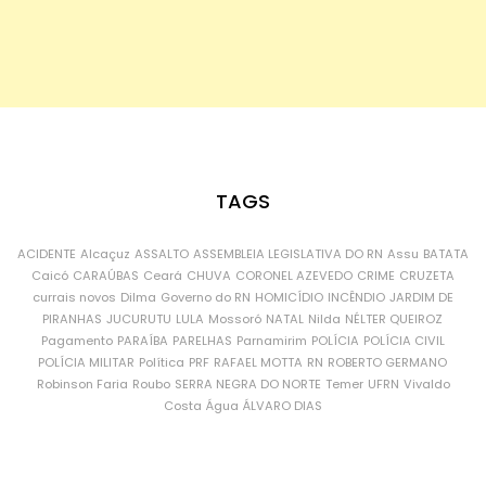
TAGS
ACIDENTE
Alcaçuz
ASSALTO
ASSEMBLEIA LEGISLATIVA DO RN
Assu
BATATA
Caicó
CARAÚBAS
Ceará
CHUVA
CORONEL AZEVEDO
CRIME
CRUZETA
currais novos
Dilma
Governo do RN
HOMICÍDIO
INCÊNDIO
JARDIM DE
PIRANHAS
JUCURUTU
LULA
Mossoró
NATAL
Nilda
NÉLTER QUEIROZ
Pagamento
PARAÍBA
PARELHAS
Parnamirim
POLÍCIA
POLÍCIA CIVIL
POLÍCIA MILITAR
Política
PRF
RAFAEL MOTTA
RN
ROBERTO GERMANO
Robinson Faria
Roubo
SERRA NEGRA DO NORTE
Temer
UFRN
Vivaldo
Costa
Água
ÁLVARO DIAS