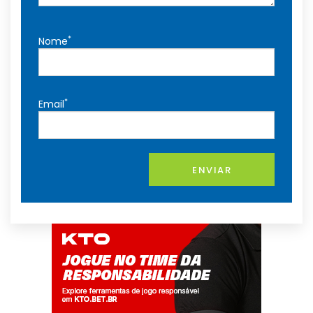
*
Nome
*
Email
ENVIAR