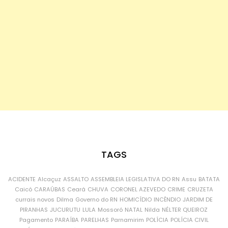
TAGS
ACIDENTE
Alcaçuz
ASSALTO
ASSEMBLEIA LEGISLATIVA DO RN
Assu
BATATA
Caicó
CARAÚBAS
Ceará
CHUVA
CORONEL AZEVEDO
CRIME
CRUZETA
currais novos
Dilma
Governo do RN
HOMICÍDIO
INCÊNDIO
JARDIM DE
PIRANHAS
JUCURUTU
LULA
Mossoró
NATAL
Nilda
NÉLTER QUEIROZ
Pagamento
PARAÍBA
PARELHAS
Parnamirim
POLÍCIA
POLÍCIA CIVIL