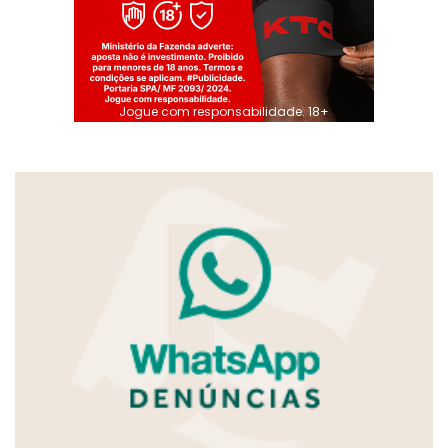
Jogue com responsabilidade. 18+