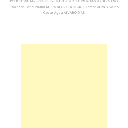
POLÍCIA MILITAR
Política
PRF
RAFAEL MOTTA
RN
ROBERTO GERMANO
Robinson Faria
Roubo
SERRA NEGRA DO NORTE
Temer
UFRN
Vivaldo
Costa
Água
ÁLVARO DIAS