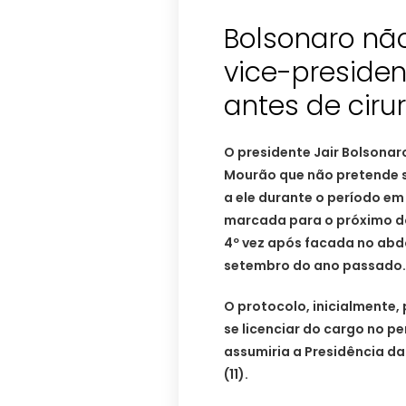
Bolsonaro nã
vice-preside
antes de ciru
O presidente Jair Bolsonar
Mourão que não pretende se
a ele durante o período em
marcada para o próximo do
4º vez após facada no ab
setembro do ano passado.
O protocolo, inicialmente,
se licenciar do cargo no p
assumiria a Presidência da
(11).