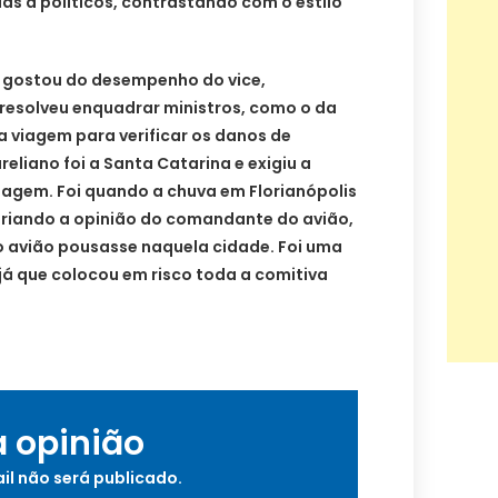
ias a políticos, contrastando com o estilo
o gostou do desempenho do vice,
resolveu enquadrar ministros, como o da
 viagem para verificar os danos de
reliano foi a Santa Catarina e exigiu a
iagem. Foi quando a chuva em Florianópolis
ariando a opinião do comandante do avião,
o avião pousasse naquela cidade. Foi uma
já que colocou em risco toda a comitiva
a opinião
il não será publicado.