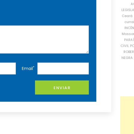
A
LEGISL
Ceará
curra
INCÊ
Mosso
PARA
CIVIL
PO
ROBE
NEGRA 
*
Email
ENVIAR