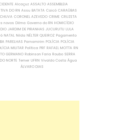
CIDENTE
Alcaçuz
ASSALTO
ASSEMBLEIA
ATIVA DO RN
Assu
BATATA
Caicó
CARAÚBAS
CHUVA
CORONEL AZEVEDO
CRIME
CRUZETA
is novos
Dilma
Governo do RN
HOMICÍDIO
NDIO
JARDIM DE PIRANHAS
JUCURUTU
LULA
ró
NATAL
Nilda
NÉLTER QUEIROZ
Pagamento
ÍBA
PARELHAS
Parnamirim
POLÍCIA
POLÍCIA
LÍCIA MILITAR
Política
PRF
RAFAEL MOTTA
RN
RTO GERMANO
Robinson Faria
Roubo
SERRA
DO NORTE
Temer
UFRN
Vivaldo Costa
Água
ÁLVARO DIAS