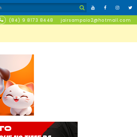
(84) 9 8173 8448
jairsampaio2@hotmail.com