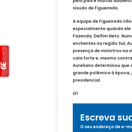
pelo país e muitas audiênc
sisudo de Figueiredo.
A equipe de Figueiredo nã
especialmente quando ele 
Fazenda, Delfim Neto. Numa
enchentes na região Sul, Au
presença de ministros na v
caía forte e, mesmo contr
Aureliano determinou que 
grande polêmica à época, 
presidencial.
G1
Escreva su
O seu endereço de e-ma