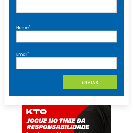
*
Nome
*
Email
ENVIAR