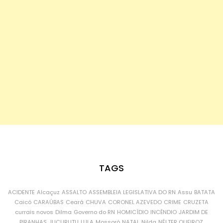
TAGS
ACIDENTE
Alcaçuz
ASSALTO
ASSEMBLEIA LEGISLATIVA DO RN
Assu
BATATA
Caicó
CARAÚBAS
Ceará
CHUVA
CORONEL AZEVEDO
CRIME
CRUZETA
currais novos
Dilma
Governo do RN
HOMICÍDIO
INCÊNDIO
JARDIM DE
PIRANHAS
JUCURUTU
LULA
Mossoró
NATAL
Nilda
NÉLTER QUEIROZ