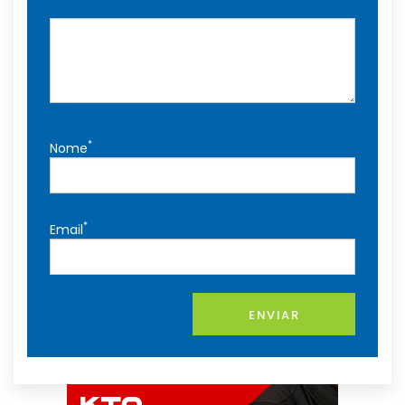
*
Nome
*
Email
ENVIAR