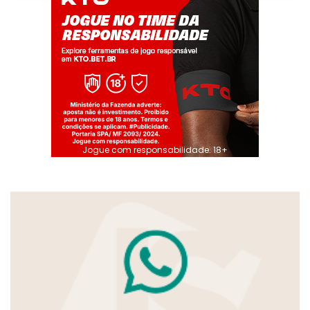
Jogue com responsabilidade. 18+