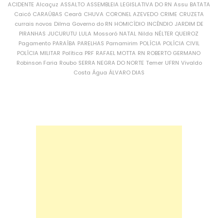
ACIDENTE
Alcaçuz
ASSALTO
ASSEMBLEIA LEGISLATIVA DO RN
Assu
BATATA
Caicó
CARAÚBAS
Ceará
CHUVA
CORONEL AZEVEDO
CRIME
CRUZETA
currais novos
Dilma
Governo do RN
HOMICÍDIO
INCÊNDIO
JARDIM DE
PIRANHAS
JUCURUTU
LULA
Mossoró
NATAL
Nilda
NÉLTER QUEIROZ
Pagamento
PARAÍBA
PARELHAS
Parnamirim
POLÍCIA
POLÍCIA CIVIL
POLÍCIA MILITAR
Política
PRF
RAFAEL MOTTA
RN
ROBERTO GERMANO
Robinson Faria
Roubo
SERRA NEGRA DO NORTE
Temer
UFRN
Vivaldo
Costa
Água
ÁLVARO DIAS