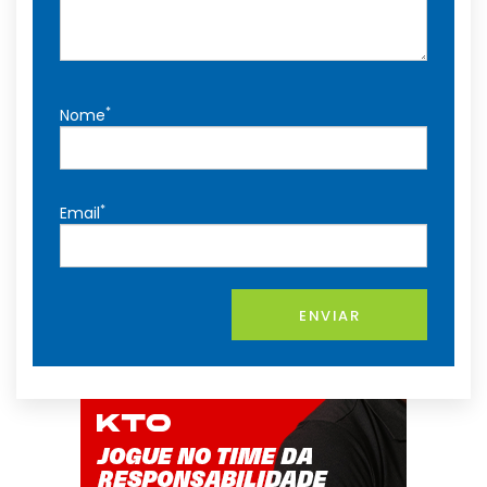
*
Nome
*
Email
ENVIAR