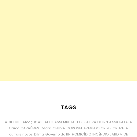
TAGS
ACIDENTE
Alcaçuz
ASSALTO
ASSEMBLEIA LEGISLATIVA DO RN
Assu
BATATA
Caicó
CARAÚBAS
Ceará
CHUVA
CORONEL AZEVEDO
CRIME
CRUZETA
currais novos
Dilma
Governo do RN
HOMICÍDIO
INCÊNDIO
JARDIM DE