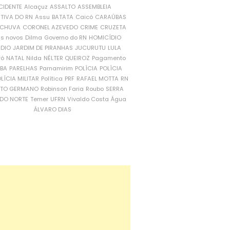
CIDENTE
Alcaçuz
ASSALTO
ASSEMBLEIA
ATIVA DO RN
Assu
BATATA
Caicó
CARAÚBAS
CHUVA
CORONEL AZEVEDO
CRIME
CRUZETA
is novos
Dilma
Governo do RN
HOMICÍDIO
NDIO
JARDIM DE PIRANHAS
JUCURUTU
LULA
ró
NATAL
Nilda
NÉLTER QUEIROZ
Pagamento
ÍBA
PARELHAS
Parnamirim
POLÍCIA
POLÍCIA
LÍCIA MILITAR
Política
PRF
RAFAEL MOTTA
RN
RTO GERMANO
Robinson Faria
Roubo
SERRA
DO NORTE
Temer
UFRN
Vivaldo Costa
Água
ÁLVARO DIAS