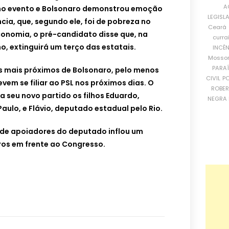
A
 no evento e Bolsonaro demonstrou emoção
LEGISL
ncia, que, segundo ele, foi de pobreza no
Ceará
economia, o pré-candidato disse que, na
curra
, extinguirá um terço das estatais.
INCÊ
Mosso
PARA
os mais próximos de Bolsonaro, pelo menos
CIVIL
PO
vem se filiar ao PSL nos próximos dias. O
ROBE
a seu novo partido os filhos Eduardo,
NEGRA 
aulo, e Flávio, deputado estadual pelo Rio.
 de apoiadores do deputado inflou um
ros em frente ao Congresso.