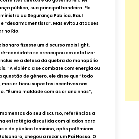
ncorrentes diretos e do governo Michel
ça pública, sua principal bandeira. Ele
ministro da Segurança Pública, Raul
 e “desarmamentista”. Mas evitou ataques
r no Rio.
sonaro fizesse um discurso mais light,
 pré-candidato se preocupou em enfatizar
 Inclusive a defesa da quebra do monopólio
aís. “A violência se combate com energia ou
Na questão de gênero, ele disse que “todo
mas criticou supostos incentivos nas
o. “É uma maldade com as criancinhas”,
 momentos do seu discurso, referências a
ma estratégia discutida com aliados para
os e do público feminino, após polêmicas.
Bolsonaro, chegou a rezar um Pai Nosso. O