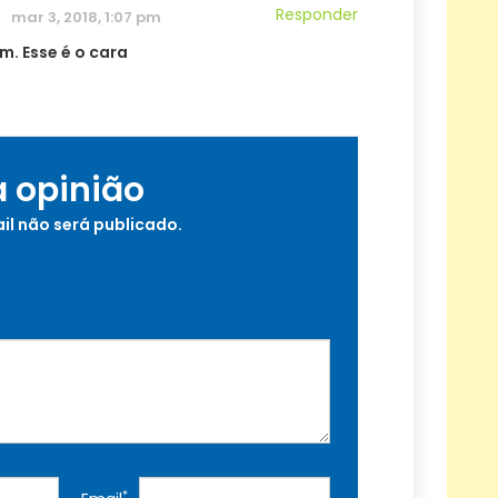
Responder
mar 3, 2018, 1:07 pm
m. Esse é o cara
a opinião
il não será publicado.
*