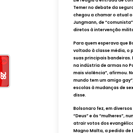
Ele reagiu à entrada de co
Temer no debate da seguran
chegou a chamar o atual o 
Jungmann, de “comunista”
diretos à intervenção milita
Para quem esperava que Bol
voltado à classe média, o
suas principais bandeiras.
na indústria de armas no P
mais violência”, afirmou. 
mundo tem um amigo gay”, 
escolas à mudanças de sex
disse.
Bolsonaro fez, em diversos
“Deus” e às “mulheres”, nu
atrair votos dos evangélic
Magno Malta, a pedido de 