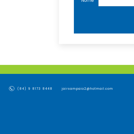
Nome
(84) 9 8173 8448
jairsampaio2@hotmail.com