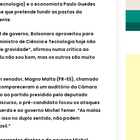
Tecnologia) e o economista Paulo Guedes
e que pretende fundir as pastas da
ente.
al de governo, Bolsonaro aproveitou para
 ministro de Ciência e Tecnologia hoje não
de gravidade”, afirmou numa crítica ao
“Eu não sou bom, mas os outros são muito
um senador, Magno Malta (PR-ES), chamado
s, compareceram a um auditório da Câmara
ro ao partido presidido pelo deputado
 discurso, o pré-candidato focou os ataques
erda e ao governo Michel Temer. “As malas
 isso no duplo sentido, não podem
sil.”