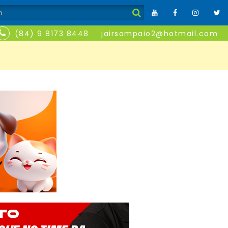
(84) 9 8173 8448
jairsampaio2@hotmail.com