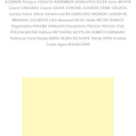
ACIDENTE
Alcaçuz
ASSALTO
ASSEMBLEIA LEGISLATIVA DO RN
Assu
BATATA
Caicó
CARAÚBAS
Ceará
CHUVA
CORONEL AZEVEDO
CRIME
CRUZETA
currais novos
Dilma
Governo do RN
HOMICÍDIO
INCÊNDIO
JARDIM DE
PIRANHAS
JUCURUTU
LULA
Mossoró
NATAL
Nilda
NÉLTER QUEIROZ
Pagamento
PARAÍBA
PARELHAS
Parnamirim
POLÍCIA
POLÍCIA CIVIL
POLÍCIA MILITAR
Política
PRF
RAFAEL MOTTA
RN
ROBERTO GERMANO
Robinson Faria
Roubo
SERRA NEGRA DO NORTE
Temer
UFRN
Vivaldo
Costa
Água
ÁLVARO DIAS