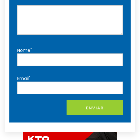
*
Nome
*
Email
ENVIAR