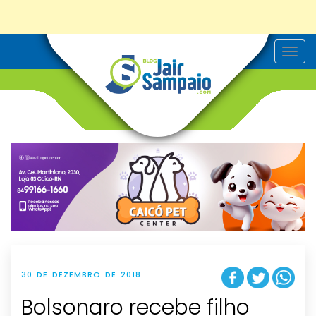
T
o
g
g
l
e
n
a
v
i
g
a
t
i
o
n
30 DE DEZEMBRO DE 2018
Bolsonaro recebe filho