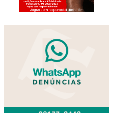
Jogue com responsabilidade. 18+