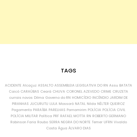
TAGS
ACIDENTE
Alcaçuz
ASSALTO
ASSEMBLEIA LEGISLATIVA DO RN
Assu
BATATA
Caicó
CARAÚBAS
Ceará
CHUVA
CORONEL AZEVEDO
CRIME
CRUZETA
currais novos
Dilma
Governo do RN
HOMICÍDIO
INCÊNDIO
JARDIM DE
PIRANHAS
JUCURUTU
LULA
Mossoró
NATAL
Nilda
NÉLTER QUEIROZ
Pagamento
PARAÍBA
PARELHAS
Parnamirim
POLÍCIA
POLÍCIA CIVIL
POLÍCIA MILITAR
Política
PRF
RAFAEL MOTTA
RN
ROBERTO GERMANO
Robinson Faria
Roubo
SERRA NEGRA DO NORTE
Temer
UFRN
Vivaldo
Costa
Água
ÁLVARO DIAS