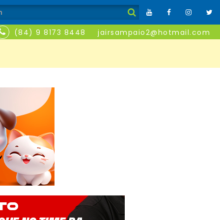
(84) 9 8173 8448
jairsampaio2@hotmail.com