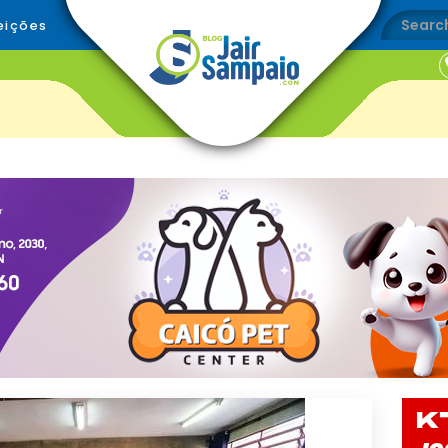
eições