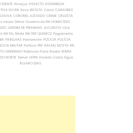
CIDENTE
Alcaçuz
ASSALTO
ASSEMBLEIA
ATIVA DO RN
Assu
BATATA
Caicó
CARAÚBAS
CHUVA
CORONEL AZEVEDO
CRIME
CRUZETA
is novos
Dilma
Governo do RN
HOMICÍDIO
NDIO
JARDIM DE PIRANHAS
JUCURUTU
LULA
ró
NATAL
Nilda
NÉLTER QUEIROZ
Pagamento
ÍBA
PARELHAS
Parnamirim
POLÍCIA
POLÍCIA
LÍCIA MILITAR
Política
PRF
RAFAEL MOTTA
RN
RTO GERMANO
Robinson Faria
Roubo
SERRA
DO NORTE
Temer
UFRN
Vivaldo Costa
Água
ÁLVARO DIAS