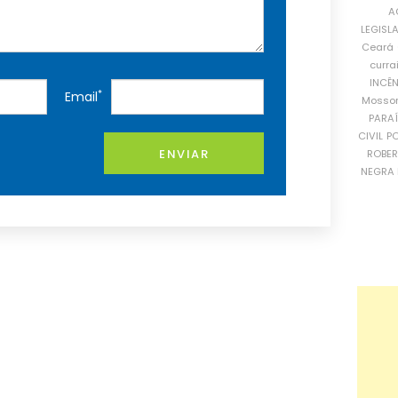
A
LEGISL
Ceará
curra
INCÊ
*
Email
Mosso
PARA
CIVIL
PO
ENVIAR
ROBE
NEGRA 