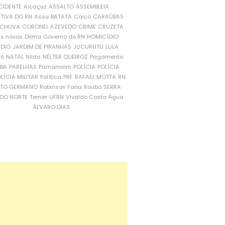
CIDENTE
Alcaçuz
ASSALTO
ASSEMBLEIA
ATIVA DO RN
Assu
BATATA
Caicó
CARAÚBAS
CHUVA
CORONEL AZEVEDO
CRIME
CRUZETA
is novos
Dilma
Governo do RN
HOMICÍDIO
NDIO
JARDIM DE PIRANHAS
JUCURUTU
LULA
ró
NATAL
Nilda
NÉLTER QUEIROZ
Pagamento
ÍBA
PARELHAS
Parnamirim
POLÍCIA
POLÍCIA
LÍCIA MILITAR
Política
PRF
RAFAEL MOTTA
RN
RTO GERMANO
Robinson Faria
Roubo
SERRA
DO NORTE
Temer
UFRN
Vivaldo Costa
Água
ÁLVARO DIAS