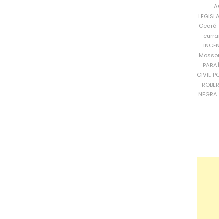
A
LEGISL
Ceará
curra
INCÊ
Mosso
PARA
CIVIL
PO
ROBE
NEGRA 