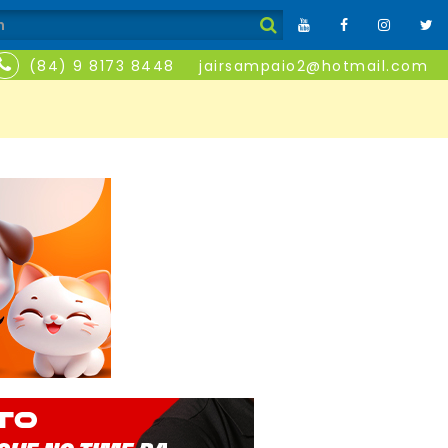
(84) 9 8173 8448
jairsampaio2@hotmail.com