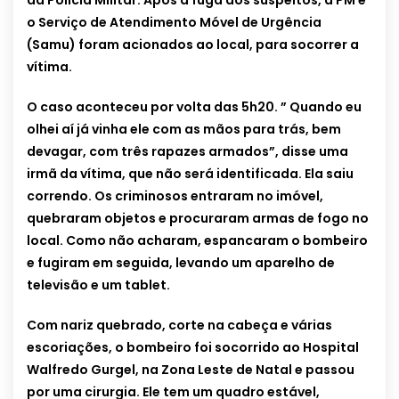
da Polícia Militar. Após a fuga dos suspeitos, a PM e
o Serviço de Atendimento Móvel de Urgência
(Samu) foram acionados ao local, para socorrer a
vítima.
O caso aconteceu por volta das 5h20. ” Quando eu
olhei aí já vinha ele com as mãos para trás, bem
devagar, com três rapazes armados”, disse uma
irmã da vítima, que não será identificada. Ela saiu
correndo. Os criminosos entraram no imóvel,
quebraram objetos e procuraram armas de fogo no
local. Como não acharam, espancaram o bombeiro
e fugiram em seguida, levando um aparelho de
televisão e um tablet.
Com nariz quebrado, corte na cabeça e várias
escoriações, o bombeiro foi socorrido ao Hospital
Walfredo Gurgel, na Zona Leste de Natal e passou
por uma cirurgia. Ele tem um quadro estável,