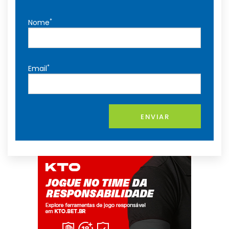
*
Nome
*
Email
ENVIAR