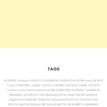
TAGS
ACIDENTE
Alcaçuz
ASSALTO
ASSEMBLEIA LEGISLATIVA DO RN
Assu
BATATA
Caicó
CARAÚBAS
Ceará
CHUVA
CORONEL AZEVEDO
CRIME
CRUZETA
currais novos
Dilma
Governo do RN
HOMICÍDIO
INCÊNDIO
JARDIM DE
PIRANHAS
JUCURUTU
LULA
Mossoró
NATAL
Nilda
NÉLTER QUEIROZ
Pagamento
PARAÍBA
PARELHAS
Parnamirim
POLÍCIA
POLÍCIA CIVIL
POLÍCIA MILITAR
Política
PRF
RAFAEL MOTTA
RN
ROBERTO GERMANO