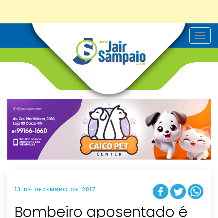
T
o
g
g
l
e
n
a
v
i
g
a
t
i
o
n
13 DE DEZEMBRO DE 2017
Bombeiro aposentado é