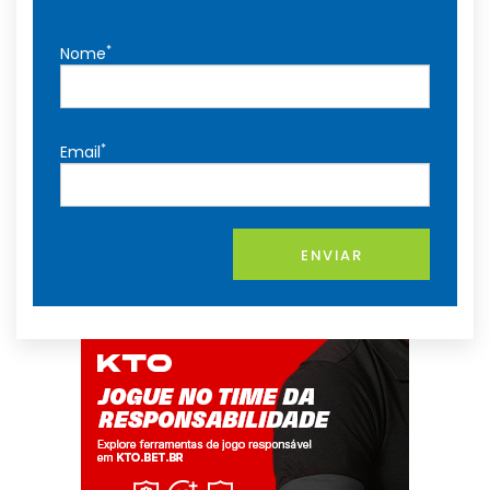
*
Nome
*
Email
ENVIAR