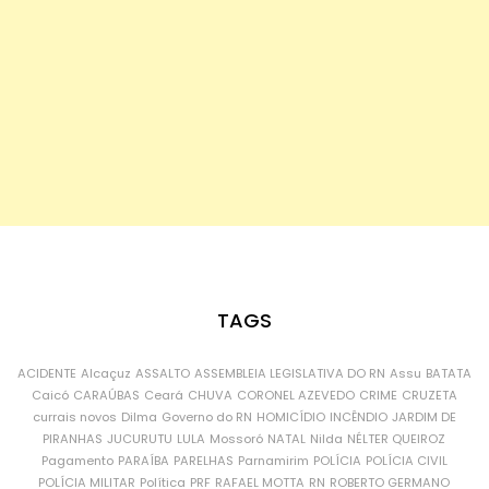
TAGS
ACIDENTE
Alcaçuz
ASSALTO
ASSEMBLEIA LEGISLATIVA DO RN
Assu
BATATA
Caicó
CARAÚBAS
Ceará
CHUVA
CORONEL AZEVEDO
CRIME
CRUZETA
currais novos
Dilma
Governo do RN
HOMICÍDIO
INCÊNDIO
JARDIM DE
PIRANHAS
JUCURUTU
LULA
Mossoró
NATAL
Nilda
NÉLTER QUEIROZ
Pagamento
PARAÍBA
PARELHAS
Parnamirim
POLÍCIA
POLÍCIA CIVIL
POLÍCIA MILITAR
Política
PRF
RAFAEL MOTTA
RN
ROBERTO GERMANO