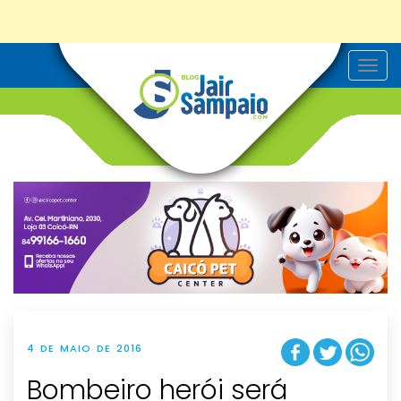
T
o
g
g
l
e
n
a
v
i
g
a
t
i
o
n
4 DE MAIO DE 2016
Bombeiro herói será