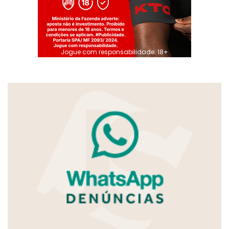
Jogue com responsabilidade. 18+