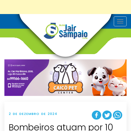
T
o
g
g
l
e
n
a
v
i
g
a
t
i
o
n
2 DE DEZEMBRO DE 2024
Bombeiros atuam por 10