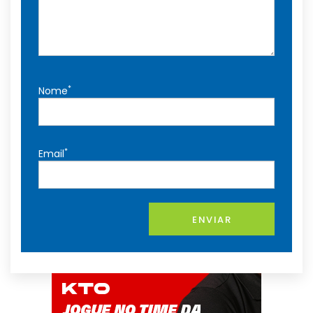
*
Nome
*
Email
ENVIAR