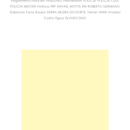
Pagamento
PARAÍBA
PARELHAS
Parnamirim
POLÍCIA
POLÍCIA CIVIL
POLÍCIA MILITAR
Política
PRF
RAFAEL MOTTA
RN
ROBERTO GERMANO
Robinson Faria
Roubo
SERRA NEGRA DO NORTE
Temer
UFRN
Vivaldo
Costa
Água
ÁLVARO DIAS