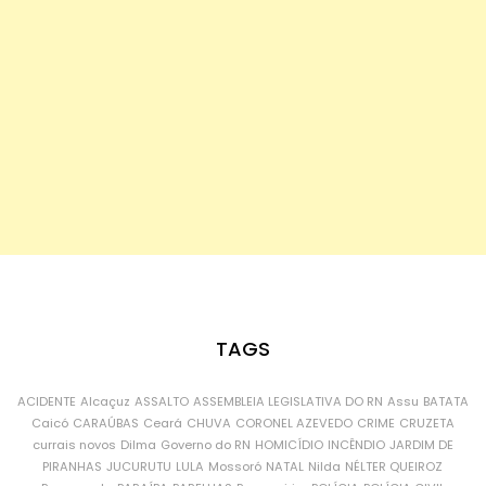
TAGS
ACIDENTE
Alcaçuz
ASSALTO
ASSEMBLEIA LEGISLATIVA DO RN
Assu
BATATA
Caicó
CARAÚBAS
Ceará
CHUVA
CORONEL AZEVEDO
CRIME
CRUZETA
currais novos
Dilma
Governo do RN
HOMICÍDIO
INCÊNDIO
JARDIM DE
PIRANHAS
JUCURUTU
LULA
Mossoró
NATAL
Nilda
NÉLTER QUEIROZ