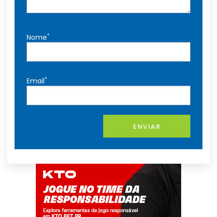
*
Nome
*
Email
ENVIAR